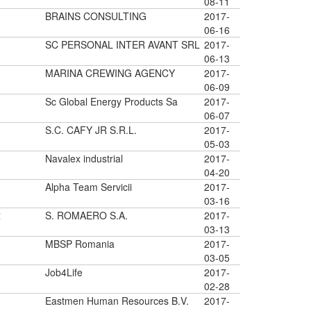
08-11
BRAINS CONSULTING
2017-
06-16
SC PERSONAL INTER AVANT SRL
2017-
06-13
MARINA CREWING AGENCY
2017-
06-09
Sc Global Energy Products Sa
2017-
06-07
S.C. CAFY JR S.R.L.
2017-
05-03
Navalex industrial
2017-
04-20
Alpha Team Servicii
2017-
03-16
R
S. ROMAERO S.A.
2017-
03-13
MBSP Romania
2017-
03-05
Job4Life
2017-
02-28
Eastmen Human Resources B.V.
2017-