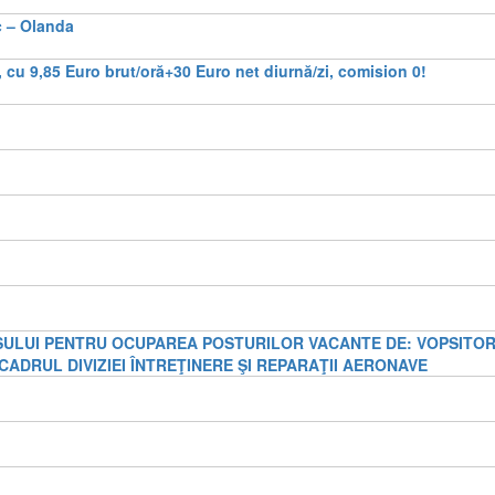
ic – Olanda
ia, cu 9,85 Euro brut/oră+30 Euro net diurnă/zi, comision 0!
ULUI PENTRU OCUPAREA POSTURILOR VACANTE DE: VOPSITO
 ÎN CADRUL DIVIZIEI ÎNTREŢINERE ŞI REPARAŢII AERONAVE