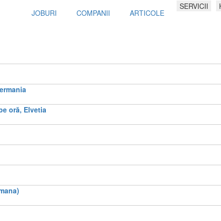
SERVICII
JOBURI
COMPANII
ARTICOLE
Germania
pe oră, Elvetia
rmana)