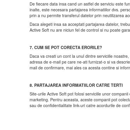
De fiecare data insa cand un astfel de serviciu este furn
inalte, este necesara partajarea informatiilor dvs. pers
prin a nu permite transferul datelor prin neutilizarea ace
Daca alegeti insa sa acceptati partajarea datelor, trebuie
Active Soft nu are niciun fel de control si nu poate gar
7. CUM SE POT CORECTA ERORILE?
Daca va creati un cont la unul dintre serviciile noastre,
adresa de e-mail pe care ne-ati furnizat-o si va descrie 
mail de confirmare, mai ales ca acesta contine si inform
8. PARTAJAREA INFORMATIILOR CATRE TERTI
Site-urile Active Soft pot folosi serviciile unor companii
marketing. Pentru aceasta, aceste companii pot colecta 
sau de confidentialitate link-uri catre acordurile de con