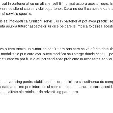
izat in parteneriat cu un alt site, veti fi informat asupra acestui lucru. 
onale cu site-ul sau serviciul copartener. Daca nu doriti ca aceste date a
lui serviciu specific.
 sa intelegeti ca furnizorii serviciului in parteneriat pot avea practici s
anta asupra tuturor aspectelor juridice pe care le implica folosirea aces
 va putem trimite un e-mail de confirmare prin care sa va oferim detaliile
modalitatile prin care dvs. puteti modifica sau sterge datele contului pe
atii care va pot fi utile atunci cand apar probleme in accesarea servicii
 de advertising pentru stabilirea tintelor publicitare si sustinerea de campa
date anonime prin intermediul cookie-urilor. In masura in care acest lu
fidentialitate ale retelelor de advertising partenere.