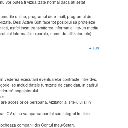
 nu vor putea fi vizualizate normal daca ati setat
orumurile online, programul de e-mail, programul de
rizate. Desi Active Soft face tot posibilul sa protejeze
teti, astfel incat transmiterea informatiei intr-un mediu
ului informatiilor (parole, nume de utilizator, etc),
sus
dvs. in vederea executarii eventualelor contracte intre dvs.
egorie, se includ datele furnizate de candidati, in cadrul
crierea" angajatorului.
ele:
 are acces orice persoana, vizitator al site-ului si in
al. CV-ul nu va aparea partial sau integral in nicio
a Blocheaza companii din Contul meu/Setari.