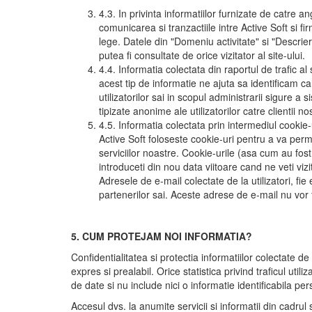
4.3. In privinta informatiilor furnizate de catre an
comunicarea si tranzactiile intre Active Soft si fi
lege. Datele din "Domeniu activitate" si "Descriere
putea fi consultate de orice vizitator al site-ului.
4.4. Informatia colectata din raportul de trafic al 
acest tip de informatie ne ajuta sa identificam ca
utilizatorilor sai in scopul administrarii sigure a 
tipizate anonime ale utilizatorilor catre clientii nos
4.5. Informatia colectata prin intermediul cookie-u
Active Soft foloseste cookie-uri pentru a va permit
serviciilor noastre. Cookie-urile (asa cum au fost
introduceti din nou data viitoare cand ne veti vizi
Adresele de e-mail colectate de la utilizatori, fie 
partenerilor sai. Aceste adrese de e-mail nu vor
5. CUM PROTEJAM NOI INFORMATIA?
Confidentialitatea si protectia informatiilor colectate d
expres si prealabil. Orice statistica privind traficul uti
de date si nu include nici o informatie identificabila per
Accesul dvs. la anumite servicii si informatii din cadru