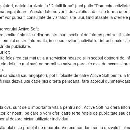
gajatori
, datele furnizate in "Detalii firma" (mai putin "Domeniu activitate"
rma angajatoare. Aceste date nu vor fi dezvaluite sub nici o forma unor ter
" vor putea fi consultate de vizitatorii site-ului, fiind atasate la ofertel
serverului Active Soft:
re sectiuni ale site-urilor noastre sunt sectiuni de interes pentru utiliz
sistemului nostru informatic, in scopul evitarii activitatilor infractionale s
tri de publicitate.
rilor:
e folosirea cat mai utila a serviciilor noastre si in scopul obtinerii de i
 ele definite mai sus) ne permit sa salvam parolele dvs. de acces si prefer
ta.
ei candidati sau angajatori, pot fi folosite de catre Active Soft pentru a tr
 fi insa dezvaluite catre nici o terta persoana, fara acordul dumneavoa
e la dvs. sunt de o importanta vitala pentru noi. Active Soft nu ofera inf
lizatorilor nostri, pe care o vom oferi catre terte retele de publicitate sa
sonal despre niciun utilizator individual.
l site-ului este protejat de o parola. Va recomandam sa nu dezvaluiti ni