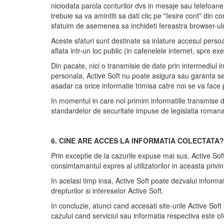
niciodata parola conturilor dvs in mesaje sau telefoane
trebuie sa va amintiti sa dati clic pe "Iesire cont" din co
sfatuim de asemenea sa inchideti fereastra browser-ului in
Aceste sfaturi sunt destinate sa inlature accesul perso
aflata intr-un loc public (in cafenelele internet, spre ex
Din pacate, nici o transmisie de date prin intermediul in
personala, Active Soft nu poate asigura sau garanta sec
asadar ca orice informatie trimisa catre noi se va face 
In momentul in care noi primim informatiile transmise 
standardelor de securitate impuse de legislatia romana
6. CINE ARE ACCES LA INFORMATIA COLECTATA?
Prin exceptie de la cazurile expuse mai sus, Active Soft n
consimtamantul expres al utilizatorilor in aceasta privin
In acelasi timp insa, Active Soft poate dezvalui inform
drepturilor si intereselor Active Soft.
In concluzie, atunci cand accesati site-urile Active Soft 
cazului cand serviciul sau informatia respectiva este ofe