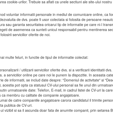
rea cookie-urilor. Trebuie sa aflati ca unele sectiuni ale site-ului nostru
n mod voluntar informatii personale in mediul de comunicare online, ca f
a dezvaluita de dvs. poate fi usor colectata si folosita de persoane neauto
ra sau garanta securitatea oricarui tip de informatie pe care ni-l transmi
legeti de asemenea ca sunteti unicul responsabil pentru mentinerea secret
losirii serviciilor oferite de noi.
ai multe feluri, in functie de tipul de informatie colectat:
nalizarii / utilizarii serviciilor oferite dvs. si a verificarii identitatii 
s. a serviciilor online pe care noi le punem la dispozitie. In aceasta cat
e de informatii, se includ date despre: "Domeniul de activitate" si "Des
i
, acestia pot opta ca statusul CV-ului personal sa fie unul din urmatoar
 putin urmatoarele date: Telefon, E-mail, in cadrul listei de CV-uri la care
scris ca membru cu calitate de companie angajatoare.
numai de catre companiile angajatoare carora candidatul il trimite person
sta publica de CV-uri.
CV-ul vizibil si sa il ascunda doar fata de anumite companii, prin setare