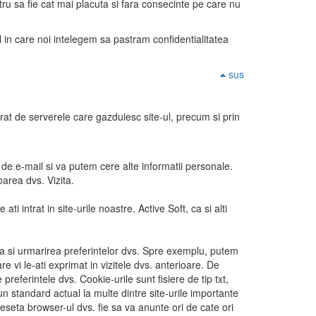
tru sa fie cat mai placuta si fara consecinte pe care nu
l in care noi intelegem sa pastram confidentialitatea
sus
istrat de serverele care gazduiesc site-ul, precum si prin
de e-mail si va putem cere alte informatii personale.
oarea dvs. Vizita.
ti intrat in site-urile noastre. Active Soft, ca si alti
carea si urmarirea preferintelor dvs. Spre exemplu, putem
re vi le-ati exprimat in vizitele dvs. anterioare. De
referintele dvs. Cookie-urile sunt fisiere de tip txt,
n standard actual la multe dintre site-urile importante
reseta browser-ul dvs. fie sa va anunte ori de cate ori