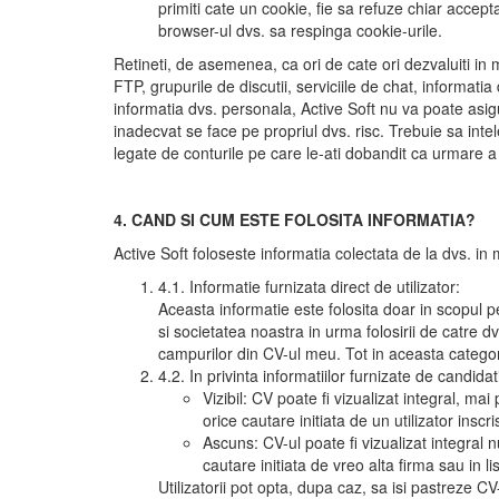
primiti cate un cookie, fie sa refuze chiar accepta
browser-ul dvs. sa respinga cookie-urile.
Retineti, de asemenea, ca ori de cate ori dezvaluiti i
FTP, grupurile de discutii, serviciile de chat, informati
informatia dvs. personala, Active Soft nu va poate asigu
inadecvat se face pe propriul dvs. risc. Trebuie sa inte
legate de conturile pe care le-ati dobandit ca urmare a fo
4. CAND SI CUM ESTE FOLOSITA INFORMATIA?
Active Soft foloseste informatia colectata de la dvs. in m
4.1. Informatie furnizata direct de utilizator:
Aceasta informatie este folosita doar in scopul perso
si societatea noastra in urma folosirii de catre dv
campurilor din CV-ul meu. Tot in aceasta categori
4.2. In privinta informatiilor furnizate de candidat
Vizibil: CV poate fi vizualizat integral, mai
orice cautare initiata de un utilizator in
Ascuns: CV-ul poate fi vizualizat integral 
cautare initiata de vreo alta firma sau in li
Utilizatorii pot opta, dupa caz, sa isi pastreze 