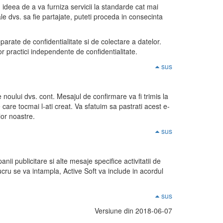
In ideea de a va furniza servicii la standarde cat mai
le dvs. sa fie partajate, puteti proceda in consecinta
eparate de confidentialitate si de colectare a datelor.
tor practici independente de confidentialitate.
sus
 noului dvs. cont. Mesajul de confirmare va fi trimis la
 care tocmai l-ati creat. Va sfatuim sa pastrati acest e-
lor noastre.
sus
nii publicitare si alte mesaje specifice activitatii de
cru se va intampla, Active Soft va include in acordul
sus
Versiune din 2018-06-07