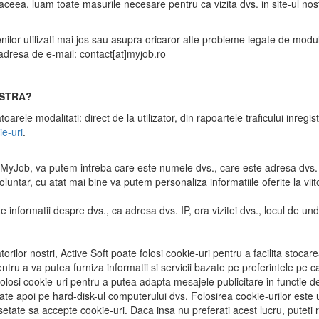
 aceea, luam toate masurile necesare pentru ca vizita dvs. in site-ul nos
nilor utilizati mai jos sau asupra oricaror alte probleme legate de modu
 adresa de e-mail:
contact[at]myjob.ro
ASTRA?
toarele modalitati: direct de la utilizator, din rapoartele traficului inreg
e-uri
.
e MyJob, va putem intreba care este numele dvs., care este adresa dvs. 
luntar, cu atat mai bine va putem personaliza informatiile oferite la viit
 informatii despre dvs., ca adresa dvs. IP, ora vizitei dvs., locul de unde a
atorilor nostri, Active Soft poate folosi cookie-uri pentru a facilita sto
entru a va putea furniza informatii si servicii bazate pe preferintele pe ca
olosi cookie-uri pentru a putea adapta mesajele publicitare in functie de p
ate apoi pe hard-disk-ul computerului dvs. Folosirea cookie-urilor este u
 setate sa accepte cookie-uri. Daca insa nu preferati acest lucru, puteti 