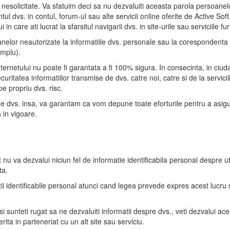
 nesolicitate. Va sfatuim deci sa nu dezvaluiti aceasta parola persoanelo
ntul dvs. in contul, forum-ul sau alte servicii online oferite de Active Soft,
 care ati lucrat la sfarsitul navigarii dvs. in site-urile sau serviciile fu
anelor neautorizate la informatiile dvs. personale sau la corespondenta 
emplu).
ternetului nu poate fi garantata a fi 100% sigura. In consecinta, in ciud
uritatea informatiilor transmise de dvs. catre noi, catre si de la servic
pe propriu dvs. risc.
de dvs. insa, va garantam ca vom depune toate eforturile pentru a asig
 in vigoare.
u va dezvalui niciun fel de informatie identificabila personal despre utili
ta.
atii identificabile personal atunci cand legea prevede expres acest lucr
si sunteti rugat sa ne dezvaluiti informatii despre dvs., veti dezvalui ace
rita in parteneriat cu un alt site sau serviciu.