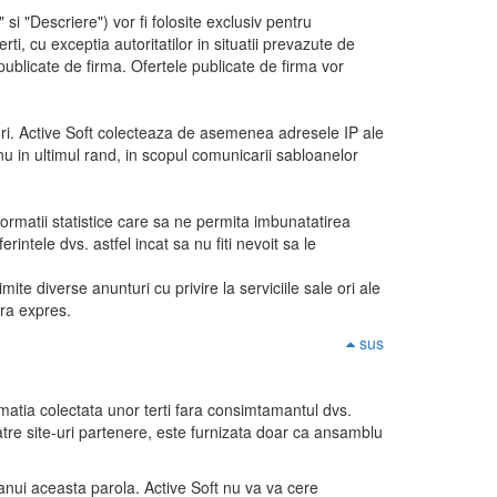
 si "Descriere") vor fi folosite exclusiv pentru
ti, cu exceptia autoritatilor in situatii prevazute de
e publicate de firma. Ofertele publicate de firma vor
atori. Active Soft colecteaza de asemenea adresele IP ale
i, nu in ultimul rand, in scopul comunicarii sabloanelor
nformatii statistice care sa ne permita imbunatatirea
intele dvs. astfel incat sa nu fiti nevoit sa le
imite diverse anunturi cu privire la serviciile sale ori ale
stra expres.
sus
ormatia colectata unor terti fara consimtamantul dvs.
u catre site-uri partenere, este furnizata doar ca ansamblu
manui aceasta parola. Active Soft nu va va cere