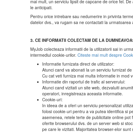
mai mult, un serviciu lipsit de capcane de orice fel. De
le anticipati.
Pentru orice intrebare sau nedumerire in privinta terme
datelor dvs., va rugam sa ne contactati la urmatoarea
3. CE INFORMATII COLECTAM DE LA DUMNEAVO
MyJob colecteaza informatii de la utilizatorii sai in urma
intermediul cookie-urilor.
Citeste mai mult despre Cooki
Informatie furnizata direct de utilizator:
Atunci cand va abonati la un serviciu furnizat d
Cu cat veti furniza mai multa informatie in mod vo
Informatie din raportul de trafic al serverului:
Atunci cand vizitati un site web, dezvaluiti anumite
operatori, inregistreaza aceasta informatie.
Cookie-uri:
In ideea de a oferi un serviciu personalizat utiliz
folosi cookie-uri pentru a va putea identifica si p
asemenea, retele terte de publicitate online pot f
oferite browserului dvs. de un server web si stoc
pe care le vizitati. Majoritatea browser-elor sunt