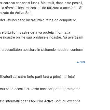
r care va cer acest lucru. Mai mult, daca este posibil,
 la sfarsitul fiecarei sesiuni de utilizare a acestora. Va
rnizate de Active Soft.
dvs. atunci cand lucrati intr-o retea de computere
a eforturilor noastre de a va proteja informatia
iile noastre online sau produsele noastre. Va avertizam
ura securitatea acestora in sistemele noastre, conform
sus
zatorii sai catre terte parti fara a primi mai intai
u sau cand acest lucru este necesar pentru protejarea
ste informatii doar site-urilor Active Soft, cu exceptia