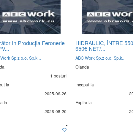
rător în Producția Feronerie
HIDRAULIC, ÎNTRE 550
V...
650€ NET/...
Work Sp.z o.o. Sp.k...
ABC Work Sp.z o.o. Sp.k...
da
Olanda
1 posturi
ut la
Inceput la
2025-06-26
2
a la
Expira la
2026-08-20
2