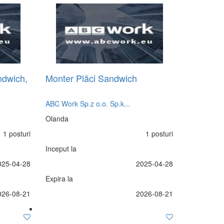
ndwich,
Monter Plăci Sandwich
ABC Work Sp.z o.o. Sp.k...
Olanda
1 posturi
1 posturi
Inceput la
025-04-28
2025-04-28
Expira la
026-08-21
2026-08-21