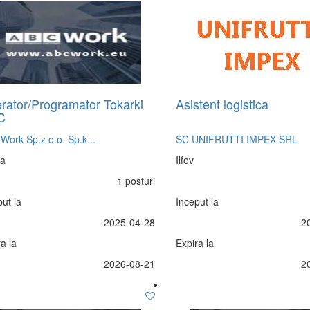
rator/Programator Tokarki
Asistent logistica
C
Work Sp.z o.o. Sp.k...
SC UNIFRUTTI IMPEX SRL
ia
Ilfov
1 posturi
ut la
Inceput la
2025-04-28
2
a la
Expira la
2026-08-21
2