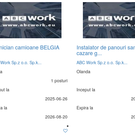
nician camioane BELGIA
Instalator de panouri sa
cazare g...
Work Sp.z o.o. Sp.k...
ABC Work Sp.z o.o. Sp.k...
ia
Olanda
1 posturi
ut la
Inceput la
2025-06-26
2
a la
Expira la
2026-08-20
2