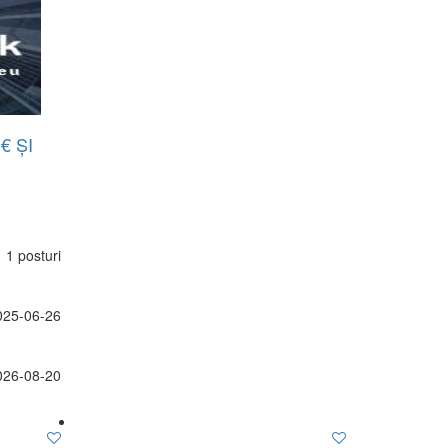
€ ȘI
1 posturi
025-06-26
026-08-20