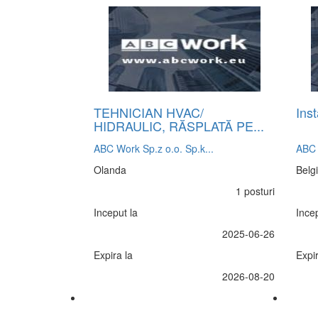
TEHNICIAN HVAC/
Inst
HIDRAULIC, RĂSPLATĂ PE...
ABC Work Sp.z o.o. Sp.k...
ABC 
Olanda
Belg
1 posturi
Inceput la
Incep
2025-06-26
Expira la
Expir
2026-08-20