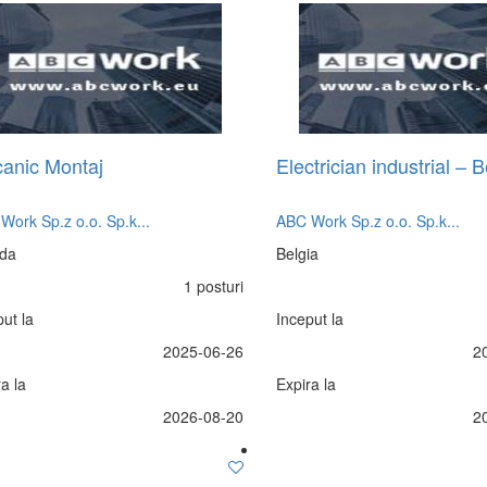
anic Montaj
Electrician industrial – B
Work Sp.z o.o. Sp.k...
ABC Work Sp.z o.o. Sp.k...
da
Belgia
1 posturi
ut la
Inceput la
2025-06-26
2
a la
Expira la
2026-08-20
2