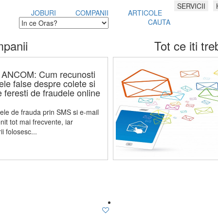
SERVICII
JOBURI
COMPANII
ARTICOLE
CAUTA
mpanii
Tot ce iti tre
a ANCOM: Cum recunosti
le false despre colete si
 feresti de fraudele online
vele de frauda prin SMS si e-mail
it tot mai frecvente, iar
ii folosesc...