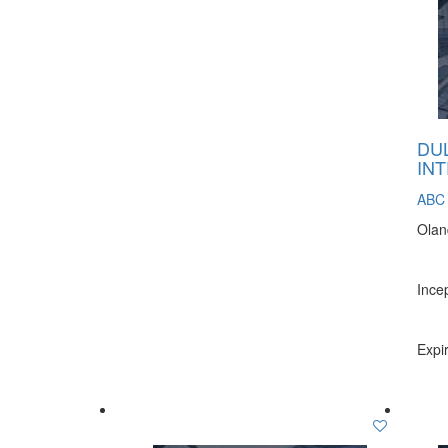
DU
INT
ABC 
Olan
Incep
Expir