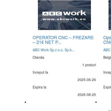
OPERATOR CNC – FREZARE
Ope
– 21€ NET P...
CN
ABC Work Sp.z o.o. Sp.k...
ABC 
Olanda
Belg
1 posturi
Inceput la
Incep
2025-06-26
Expira la
Expir
2026-08-20