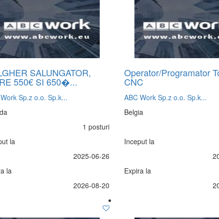
LGHER SALUNGATOR,
Operator/Programator T
RE 550€ SI 650�...
CNC
Work Sp.z o.o. Sp.k...
ABC Work Sp.z o.o. Sp.k...
da
Belgia
1 posturi
ut la
Inceput la
2025-06-26
2
a la
Expira la
2026-08-20
2