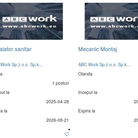
alator sanitar
Mecanic Montaj
Work Sp.z o.o. Sp.k...
ABC Work Sp.z o.o. Sp.k...
ia
Olanda
1 posturi
ut la
Inceput la
2025-04-28
2
a la
Expira la
2026-08-21
2