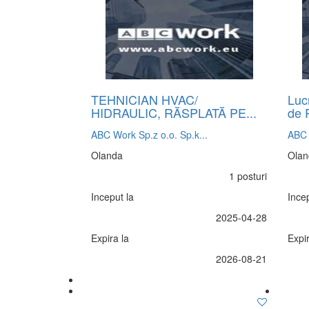
TEHNICIAN HVAC/
Luc
HIDRAULIC, RĂSPLATĂ PE...
de P
ABC Work Sp.z o.o. Sp.k...
ABC 
Olanda
Olan
1 posturi
Inceput la
Incep
2025-04-28
Expira la
Expir
2026-08-21