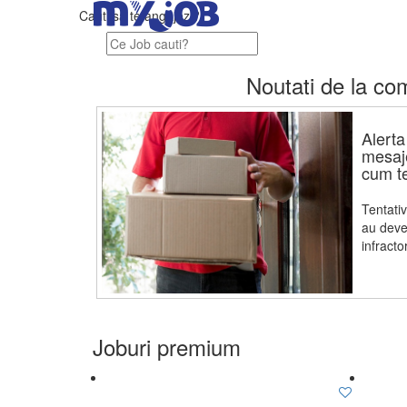
Cauti sa te angajezi?
Noutati de la co
Alert
mesaje
cum te
Tentati
au deven
infractor
Joburi premium