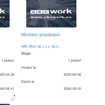
Montator acoperișuri
ABC Work Sp.z o.o. Sp.k...
Belgia
1 posturi
1 posturi
Inceput la
025-04-28
2025-06-26
Expira la
026-08-21
2026-08-20