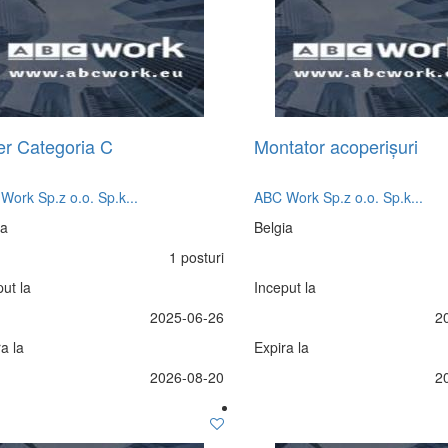
er Categoria C
Montator acoperișuri
Work Sp.z o.o. Sp.k...
ABC Work Sp.z o.o. Sp.k...
ia
Belgia
1 posturi
ut la
Inceput la
2025-06-26
2
a la
Expira la
2026-08-20
2