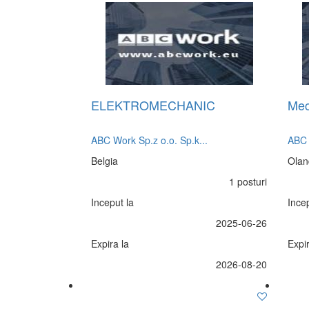
ELEKTROMECHANIC
Mec
ABC Work Sp.z o.o. Sp.k...
ABC 
Belgia
Olan
1 posturi
Inceput la
Incep
2025-06-26
Expira la
Expir
2026-08-20