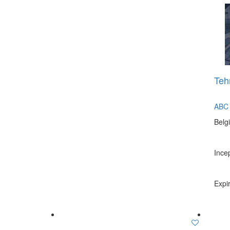
Teh
ABC 
Belg
Incep
Expir