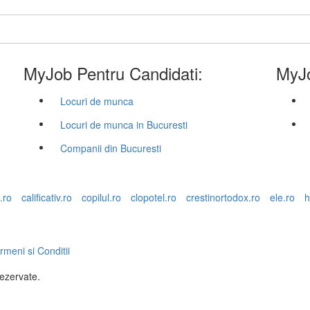
MyJob Pentru Candidati:
MyJo
Locuri de munca
Locuri de munca in Bucuresti
Companii din Bucuresti
.ro
calificativ.ro
copilul.ro
clopotel.ro
crestinortodox.ro
ele.ro
h
rmeni si Conditii
rezervate.