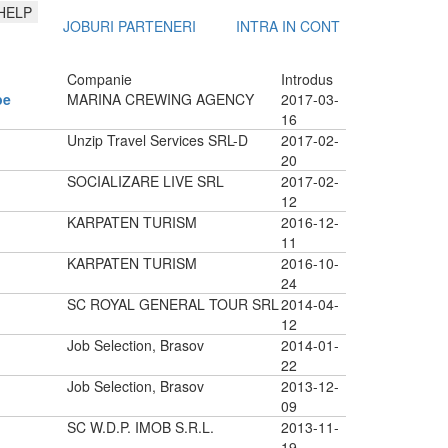
HELP
JOBURI PARTENERI
INTRA IN CONT
Companie
Introdus
pe
MARINA CREWING AGENCY
2017-03-
16
Unzip Travel Services SRL-D
2017-02-
20
SOCIALIZARE LIVE SRL
2017-02-
12
KARPATEN TURISM
2016-12-
11
KARPATEN TURISM
2016-10-
24
SC ROYAL GENERAL TOUR SRL
2014-04-
12
Job Selection, Brasov
2014-01-
22
Job Selection, Brasov
2013-12-
09
SC W.D.P. IMOB S.R.L.
2013-11-
19