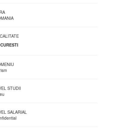
RA
MANIA
CALITATE
CURESTI
MENIU
rism
VEL STUDII
ceu
VEL SALARIAL
fidential