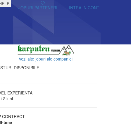
HELP
JOBURI PARTENERI
INTRA IN CONT
Vezi alte joburi ale companiei
STURI DISPONIBILE
VEL EXPERIENTA
 12 luni
P CONTRACT
ll-time