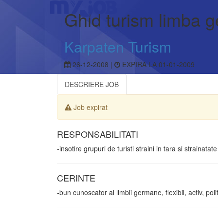
Ghid turism limba 
Karpaten Turism
26-12-2008 |
EXPIRA LA 01-01-2009
DESCRIERE JOB
Job expirat
RESPONSABILITATI
-insotire grupuri de turisti straini in tara si strainatate
CERINTE
-bun cunoscator al limbii germane, flexibil, activ, poli