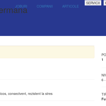
SERVICII
germana
JOBURI
COMPANII
ARTICOLE
PO
1
NI
6 -
ticos, consectvent, rezistent la stres
TI
Fu