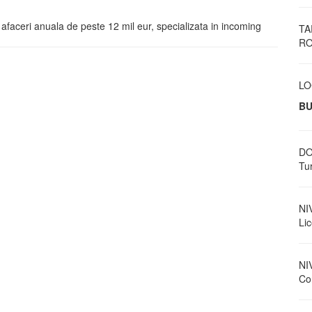
 afaceri anuala de peste 12 mil eur, specializata in incoming
TA
RO
LO
BU
DO
Tu
NI
Li
NI
Con