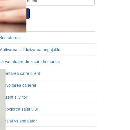
tegorii
Recrutarea
Motivarea si fidelizarea angajatilor
La vanatoare de locuri de munca
Orientarea catre client
Dezvoltarea carierei
Prezent si viitor
Negocierea salariului
Angajat vs angajator