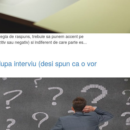
rategia de raspuns, trebuie sa punem accent pe
tiv sau negativ) si indiferent de care parte es...
upa interviu (desi spun ca o vor