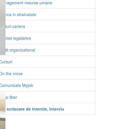
Management resurse umane
Munca in strainatate
Sfaturi-cariera
Noutati legislative
Audit organizational
Cursuri
On the move
Comunicate Myjob
Timp liber
CV, scrisoare de intentie, interviu