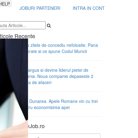
HELP
JOBURI PARTENERI
INTRA IN CONT
ticole Recente
 se intampla cu zilele de concediu nefolosite. Pana
nd pot fi recuperate si ce spune Codul Muncii
meday preia Cargus si devine liderul pietei de
rierat din Romania. Noua companie depaseste 2
iarde de lei cifra de afaceri
ceta afecteaza Dunarea. Apele Romane vin cu trei
comandari pentru economisirea apei
wsletter MyJob.ro