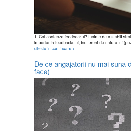
1. Cat conteaza feedbackul? Inainte de a stabili st
importanta feedbackului, indiferent de natura lui (pozi
citeste in continuare >
De ce angajatorii nu mai suna d
face)