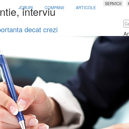
SERVICII
tie, interviu
JOBURI
COMPANII
ARTICOLE
portanta decat crezi
Ar
Ce
ca
Sa
cu
mil
Se
re
Ne