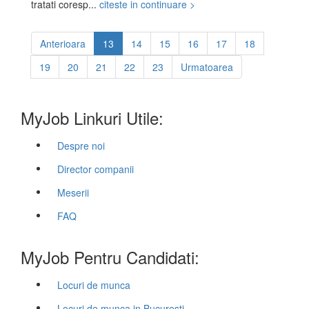
tratati coresp...
citeste in continuare >
Anterioara
13
14
15
16
17
18
19
20
21
22
23
Urmatoarea
MyJob Linkuri Utile:
Despre noi
Director companii
Meserii
FAQ
MyJob Pentru Candidati:
Locuri de munca
Locuri de munca in Bucuresti