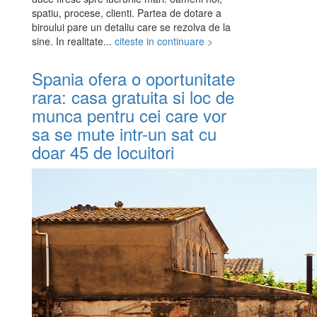
spatiu, procese, clienti. Partea de dotare a
biroului pare un detaliu care se rezolva de la
sine. In realitate...
citeste in continuare >
Spania ofera o oportunitate
rara: casa gratuita si loc de
munca pentru cei care vor
sa se mute intr-un sat cu
doar 45 de locuitori