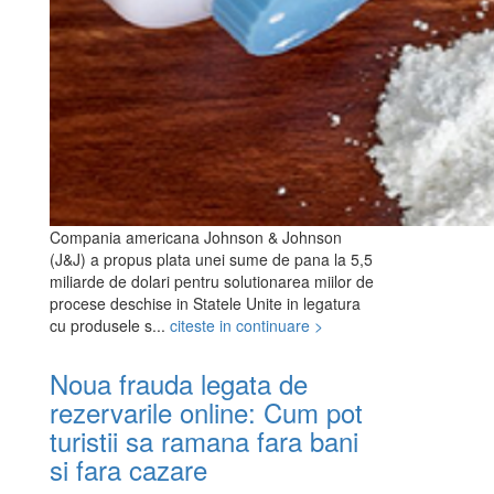
Compania americana Johnson & Johnson
(J&J) a propus plata unei sume de pana la 5,5
miliarde de dolari pentru solutionarea miilor de
procese deschise in Statele Unite in legatura
cu produsele s...
citeste in continuare >
Noua frauda legata de
rezervarile online: Cum pot
turistii sa ramana fara bani
si fara cazare