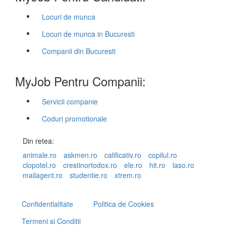
Locuri de munca
Locuri de munca in Bucuresti
Companii din Bucuresti
MyJob Pentru Companii:
Servicii companie
Coduri promotionale
Din retea:
animale.ro
askmen.ro
calificativ.ro
copilul.ro
clopotel.ro
crestinortodox.ro
ele.ro
hit.ro
laso.ro
mailagent.ro
studentie.ro
xtrem.ro
Confidentialitate
Politica de Cookies
Termeni si Conditii