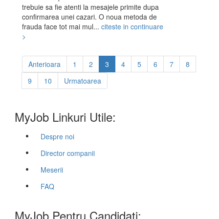
trebuie sa fie atenti la mesajele primite dupa
confirmarea unei cazari. O noua metoda de
frauda face tot mai mul...
citeste in continuare
>
Anterioara
1
2
3
4
5
6
7
8
9
10
Urmatoarea
MyJob Linkuri Utile:
Despre noi
Director companii
Meserii
FAQ
MyJob Pentru Candidati: