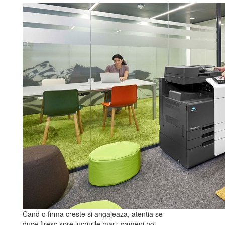
Cand o firma creste si angajeaza, atentia se
duce firesc spre lucrurile mari: oameni noi,