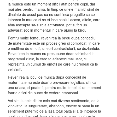
la munca este un moment dificil atat pentru copil, dar
mai ales pentru mama. In timp ce unele mamici simt de
dinainte de acest pas ca nu sunt inca pregatite sa se
intoarca la munca si sa-si lase copilul acasa, altele, care
abia asteapta sa-si reia activitatea, pot suferi un
adevarat soc in momentul in care ajung la birou.
Pentru multe femei, revenirea la birou dupa concediul
de maternitate este un proces greu si complicat, in care
o multime de emotii, uneori contradictorii, se dezlantuie.
Revenirea la munca nu presupune doar schimbari in
programul zilnic, la care te adaptezi mai usor, ci
reprezinta un cumul de emotii pe care nu credeai ca le
vei simti.
Revenirea la locul de munca dupa concediul de
maternitate nu este doar o provocare logistica, si inca
una uriasa, ci poate fi, pentru multe femei, si un moment
foarte dificil din punct de vedere emotional.
Vei simti unele dintre cele mai diverse sentimente, de la
vinovatie, la singuratate, abandon, tristete si pana la un
sentiment puternic de a lasa totul balta si a te intoarce la
copil, cu orice pret. Insa, din pacate, acest lucru este