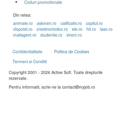
Coduri promotionale
Din retea:
animale.ro
askmen.ro
calificativ.ro
copilul.ro
clopotel.ro
crestinortodox.ro
ele.ro
hit.ro
laso.ro
mailagent.ro
studentie.ro
xtrem.ro
Confidentialitate
Politica de Cookies
Termeni si Conditii
Copyright 2001 - 2026 Active Soft. Toate drepturile
rezervate.
Pentru informatii, scrie-ne la
contact
myjob.ro