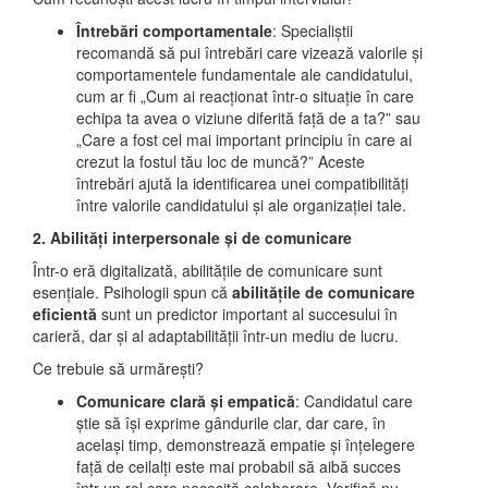
Întrebări comportamentale
: Specialiștii
recomandă să pui întrebări care vizează valorile și
comportamentele fundamentale ale candidatului,
cum ar fi „Cum ai reacționat într-o situație în care
echipa ta avea o viziune diferită față de a ta?” sau
„Care a fost cel mai important principiu în care ai
crezut la fostul tău loc de muncă?” Aceste
întrebări ajută la identificarea unei compatibilități
între valorile candidatului și ale organizației tale.
2. Abilități interpersonale și de comunicare
Într-o eră digitalizată, abilitățile de comunicare sunt
esențiale. Psihologii spun că
abilitățile de comunicare
eficientă
sunt un predictor important al succesului în
carieră, dar și al adaptabilității într-un mediu de lucru.
Ce trebuie să urmărești?
Comunicare clară și empatică
: Candidatul care
știe să își exprime gândurile clar, dar care, în
același timp, demonstrează empatie și înțelegere
față de ceilalți este mai probabil să aibă succes