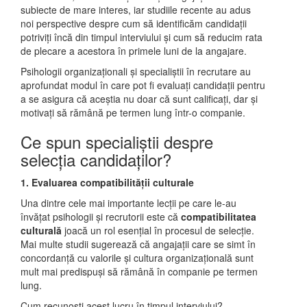
subiecte de mare interes, iar studiile recente au adus
noi perspective despre cum să identificăm candidații
potriviți încă din timpul interviului și cum să reducim rata
de plecare a acestora în primele luni de la angajare.
Psihologii organizaționali și specialiștii în recrutare au
aprofundat modul în care pot fi evaluați candidații pentru
a se asigura că aceștia nu doar că sunt calificați, dar și
motivați să rămână pe termen lung într-o companie.
Ce spun specialiștii despre
selecția candidaților?
1. Evaluarea compatibilității culturale
Una dintre cele mai importante lecții pe care le-au
învățat psihologii și recrutorii este că
compatibilitatea
culturală
joacă un rol esențial în procesul de selecție.
Mai multe studii sugerează că angajații care se simt în
concordanță cu valorile și cultura organizațională sunt
mult mai predispuși să rămână în companie pe termen
lung.
Cum recunoști acest lucru în timpul interviului?