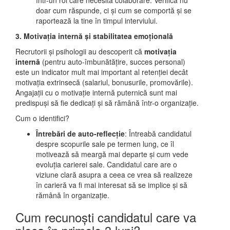
într-un rol care necesită colaborare. Verifică nu
doar cum răspunde, ci și cum se comportă și se
raportează la tine în timpul interviului.
3. Motivația internă și stabilitatea emoțională
Recrutorii și psihologii au descoperit că
motivația
internă
(pentru auto-îmbunătățire, succes personal)
este un indicator mult mai important al retenției decât
motivația extrinsecă (salariul, bonusurile, promovările).
Angajații cu o motivație internă puternică sunt mai
predispuși să fie dedicați și să rămână într-o organizație.
Cum o identifici?
Întrebări de auto-reflecție
: Întreabă candidatul
despre scopurile sale pe termen lung, ce îl
motivează să meargă mai departe și cum vede
evoluția carierei sale. Candidatul care are o
viziune clară asupra a ceea ce vrea să realizeze
în carieră va fi mai interesat să se implice și să
rămână în organizație.
Cum recunoști candidatul care va