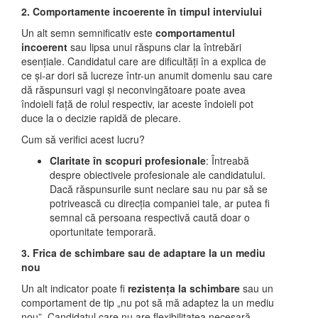
2. Comportamente incoerente în timpul interviului
Un alt semn semnificativ este
comportamentul
incoerent
sau lipsa unui răspuns clar la întrebări
esențiale. Candidatul care are dificultăți în a explica de
ce și-ar dori să lucreze într-un anumit domeniu sau care
dă răspunsuri vagi și neconvingătoare poate avea
îndoieli față de rolul respectiv, iar aceste îndoieli pot
duce la o decizie rapidă de plecare.
Cum să verifici acest lucru?
Claritate în scopuri profesionale
: Întreabă
despre obiectivele profesionale ale candidatului.
Dacă răspunsurile sunt neclare sau nu par să se
potrivească cu direcția companiei tale, ar putea fi
semnal că persoana respectivă caută doar o
oportunitate temporară.
3. Frica de schimbare sau de adaptare la un mediu
nou
Un alt indicator poate fi
rezistența la schimbare
sau un
comportament de tip „nu pot să mă adaptez la un mediu
nou”. Candidatul care nu are flexibilitatea necesară