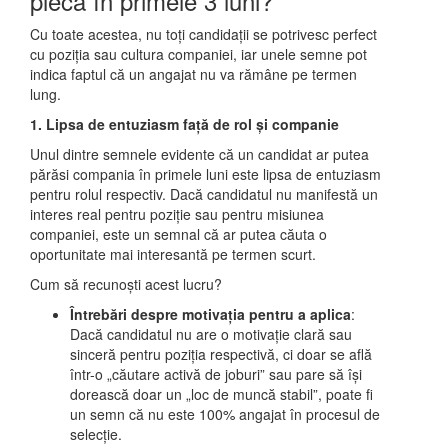
pleca în primele 3 luni?
Cu toate acestea, nu toți candidații se potrivesc perfect
cu poziția sau cultura companiei, iar unele semne pot
indica faptul că un angajat nu va rămâne pe termen
lung.
1. Lipsa de entuziasm față de rol și companie
Unul dintre semnele evidente că un candidat ar putea
părăsi compania în primele luni este lipsa de entuziasm
pentru rolul respectiv. Dacă candidatul nu manifestă un
interes real pentru poziție sau pentru misiunea
companiei, este un semnal că ar putea căuta o
oportunitate mai interesantă pe termen scurt.
Cum să recunoști acest lucru?
Întrebări despre motivația pentru a aplica
:
Dacă candidatul nu are o motivație clară sau
sinceră pentru poziția respectivă, ci doar se află
într-o „căutare activă de joburi” sau pare să își
dorească doar un „loc de muncă stabil”, poate fi
un semn că nu este 100% angajat în procesul de
selecție.