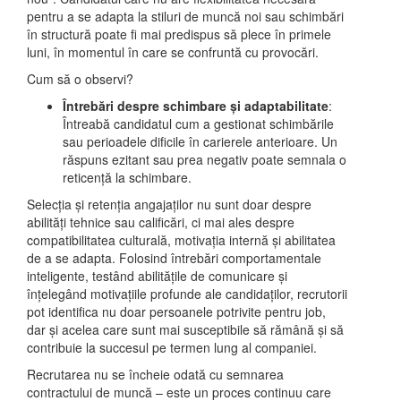
pentru a se adapta la stiluri de muncă noi sau schimbări
în structură poate fi mai predispus să plece în primele
luni, în momentul în care se confruntă cu provocări.
Cum să o observi?
Întrebări despre schimbare și adaptabilitate
:
Întreabă candidatul cum a gestionat schimbările
sau perioadele dificile în carierele anterioare. Un
răspuns ezitant sau prea negativ poate semnala o
reticență la schimbare.
Selecția și retenția angajaților nu sunt doar despre
abilități tehnice sau calificări, ci mai ales despre
compatibilitatea culturală, motivația internă și abilitatea
de a se adapta. Folosind întrebări comportamentale
inteligente, testând abilitățile de comunicare și
înțelegând motivațiile profunde ale candidaților, recrutorii
pot identifica nu doar persoanele potrivite pentru job,
dar și acelea care sunt mai susceptibile să rămână și să
contribuie la succesul pe termen lung al companiei.
Recrutarea nu se încheie odată cu semnarea
contractului de muncă – este un proces continuu care