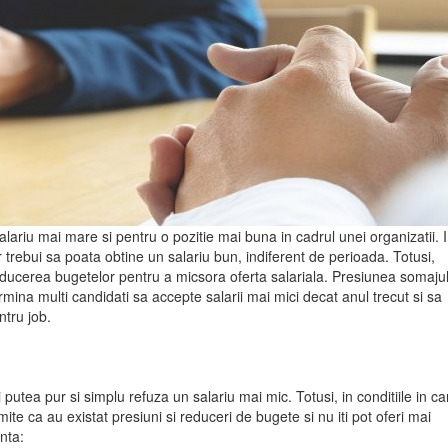
ariu mai mare si pentru o pozitie mai buna in cadrul unei organizatii. 
 trebui sa poata obtine un salariu bun, indiferent de perioada. Totusi,
 reducerea bugetelor pentru a micsora oferta salariala. Presiunea somajul
termina multi candidati sa accepte salarii mai mici decat anul trecut si sa
ntru job.
i putea pur si simplu refuza un salariu mai mic. Totusi, in conditiile in ca
ite ca au existat presiuni si reduceri de bugete si nu iti pot oferi mai
nta: