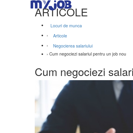
ARTICOLE
Locuri de munca
›
Articole
›
Negocierea salariului
›
Cum negociezi salariul pentru un job nou
Cum negociezi salari