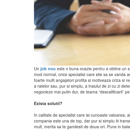
Un
job nou
este o buna ocazie pentru a obtine un sal
mod normal, orice specialist care stie sa se vanda ar
foarte multi angajatori profita si motiveaza criza si
a ratelor sau, pur si simplu, a traiului de zi cu zi de
negocieze mai putin dur, de teama “descalificarii” pe
Exista solutii?
In calitate de specialist care isi cunoaste valoarea, a
compania este una de top, dar pur si simplu iti transm
mult, merita sa te gandesti de doua ori. Pune in bala