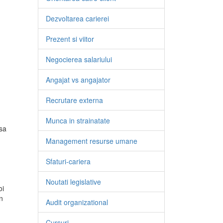
Dezvoltarea carierei
Prezent si viitor
Negocierea salariului
Angajat vs angajator
Recrutare externa
Munca in strainatate
 sa
Management resurse umane
Sfaturi-cariera
Noutati legislative
oi
n
Audit organizational
Cursuri