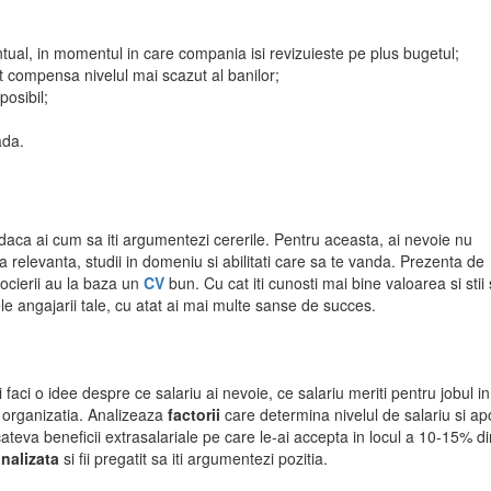
entual, in momentul in care compania isi revizuieste pe plus bugetul;
pot compensa nivelul mai scazut al banilor;
osibil;
ada.
 daca ai cum sa iti argumentezi cererile. Pentru aceasta, ai nevoie nu
 relevanta, studii in domeniu si abilitati care sa te vanda. Prezenta de
ocierii au la baza un
CV
bun. Cu cat iti cunosti mai bine valoarea si stii
e angajarii tale, cu atat ai mai multe sanse de succes.
i faci o idee despre ce salariu ai nevoie, ce salariu meriti pentru jobul in
a organizatia. Analizeaza
factorii
care determina nivelul de salariu si ap
 cateva beneficii extrasalariale pe care le-ai accepta in locul a 10-15% di
nalizata
si fii pregatit sa iti argumentezi pozitia.