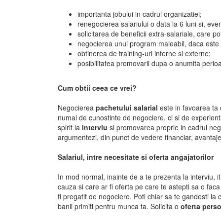
importanta jobului in cadrul organizatiei;
renegocierea salariului o data la 6 luni si, ev
solicitarea de beneficii extra-salariale, care 
negocierea unui program maleabil, daca este p
obtinerea de training-uri interne si externe;
posibilitatea promovarii dupa o anumita perio
Cum obtii ceea ce vrei?
Negocierea
pachetului salarial
este in favoarea ta
numai de cunostinte de negociere, ci si de experienta
spirit la
interviu
si promovarea proprie in cadrul neg
argumentezi, din punct de vedere financiar, avantajel
Salariul, intre necesitate si oferta angajatorilor
In mod normal, inainte de a te prezenta la interviu, it
cauza si care ar fi oferta pe care te astepti sa o fac
fi pregatit de negociere. Poti chiar sa te gandesti la
banii primiti pentru munca ta. Solicita o
oferta perso