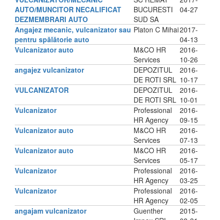
AUTO/MUNCITOR NECALIFICAT
BUCURESTI
04-27
DEZMEMBRARI AUTO
SUD SA
Angajez mecanic, vulcanizator sau
Platon C Mihai
2017-
pentru spălătorie auto
04-13
Vulcanizator auto
M&CO HR
2016-
Services
10-26
angajez vulcanizator
DEPOZITUL
2016-
DE ROTI SRL
10-17
VULCANIZATOR
DEPOZITUL
2016-
DE ROTI SRL
10-01
Vulcanizator
Professional
2016-
HR Agency
09-15
Vulcanizator auto
M&CO HR
2016-
Services
07-13
Vulcanizator auto
M&CO HR
2016-
Services
05-17
Vulcanizator
Professional
2016-
HR Agency
03-25
Vulcanizator
Professional
2016-
HR Agency
02-05
angajam vulcanizator
Guenther
2015-