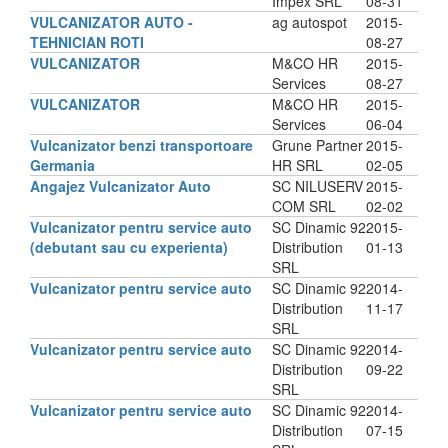
Impex SRL
08-31
VULCANIZATOR AUTO -
ag autospot
2015-
TEHNICIAN ROTI
08-27
VULCANIZATOR
M&CO HR
2015-
Services
08-27
VULCANIZATOR
M&CO HR
2015-
Services
06-04
Vulcanizator benzi transportoare
Grune Partner
2015-
Germania
HR SRL
02-05
Angajez Vulcanizator Auto
SC NILUSERV
2015-
COM SRL
02-02
Vulcanizator pentru service auto
SC Dinamic 92
2015-
(debutant sau cu experienta)
Distribution
01-13
SRL
Vulcanizator pentru service auto
SC Dinamic 92
2014-
Distribution
11-17
SRL
Vulcanizator pentru service auto
SC Dinamic 92
2014-
Distribution
09-22
SRL
Vulcanizator pentru service auto
SC Dinamic 92
2014-
Distribution
07-15