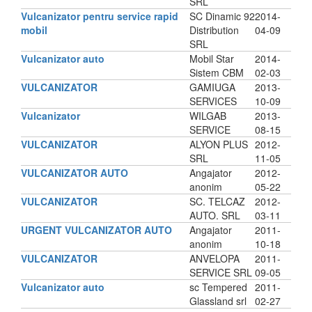
SRL
Vulcanizator pentru service rapid
SC Dinamic 92
2014-
mobil
Distribution
04-09
SRL
Vulcanizator auto
Mobil Star
2014-
Sistem CBM
02-03
VULCANIZATOR
GAMIUGA
2013-
SERVICES
10-09
Vulcanizator
WILGAB
2013-
SERVICE
08-15
VULCANIZATOR
ALYON PLUS
2012-
SRL
11-05
VULCANIZATOR AUTO
Angajator
2012-
anonim
05-22
VULCANIZATOR
SC. TELCAZ
2012-
AUTO. SRL
03-11
URGENT VULCANIZATOR AUTO
Angajator
2011-
anonim
10-18
VULCANIZATOR
ANVELOPA
2011-
SERVICE SRL
09-05
Vulcanizator auto
sc Tempered
2011-
Glassland srl
02-27