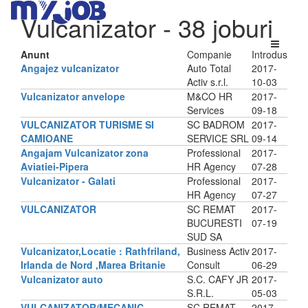
Vulcanizator
- 38 joburi
Anunt
Companie
Introdus
Angajez vulcanizator
Auto Total
2017-
Activ s.r.l.
10-03
Vulcanizator anvelope
M&CO HR
2017-
Services
09-18
VULCANIZATOR TURISME SI
SC BADROM
2017-
CAMIOANE
SERVICE SRL
09-14
Angajam Vulcanizator zona
Professional
2017-
Aviatiei-Pipera
HR Agency
07-28
Vulcanizator - Galati
Professional
2017-
HR Agency
07-27
VULCANIZATOR
SC REMAT
2017-
BUCURESTI
07-19
SUD SA
Vulcanizator,Locatie : Rathfriland,
Business Activ
2017-
Irlanda de Nord ,Marea Britanie
Consult
06-29
Vulcanizator auto
S.C. CAFY JR
2017-
S.R.L.
05-03
VULCANIZATOR/MECANIC
SC REMAT
2017-