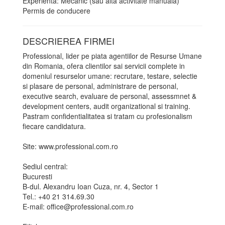
Experienta: Mecanic (sau alta activitate manuala)
Permis de conducere
DESCRIEREA FIRMEI
Professional, lider pe piata agentiilor de Resurse Umane
din Romania, ofera clientilor sai servicii complete in
domeniul resurselor umane: recrutare, testare, selectie
si plasare de personal, administrare de personal,
executive search, evaluare de personal, assessmnet &
development centers, audit organizational si training.
Pastram confidentialitatea si tratam cu profesionalism
fiecare candidatura.
Site: www.professional.com.ro
Sediul central:
Bucuresti
B-dul. Alexandru Ioan Cuza, nr. 4, Sector 1
Tel.: +40 21 314.69.30
E-mail: office@professional.com.ro