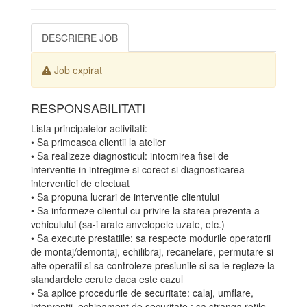
DESCRIERE JOB
Job expirat
RESPONSABILITATI
Lista principalelor activitati:
• Sa primeasca clientii la atelier
• Sa realizeze diagnosticul: intocmirea fisei de
interventie in intregime si corect si diagnosticarea
interventiei de efectuat
• Sa propuna lucrari de interventie clientului
• Sa informeze clientul cu privire la starea prezenta a
vehiculului (sa-i arate anvelopele uzate, etc.)
• Sa execute prestatiile: sa respecte modurile operatorii
de montaj/demontaj, echilibraj, recanelare, permutare si
alte operatii si sa controleze presiunile si sa le regleze la
standardele cerute daca este cazul
• Sa aplice procedurile de securitate: calaj, umflare,
interventii, echipament de securitate ; sa stranga rotile,