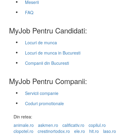
Meserii
FAQ
MyJob Pentru Candidati:
Locuri de munca
Locuri de munca in Bucuresti
Companii din Bucuresti
MyJob Pentru Companii:
Servicii companie
Coduri promotionale
Din retea:
animale.ro
askmen.ro
calificativ.ro
copilul.ro
clopotel.ro
crestinortodox.ro
ele.ro
hit.ro
laso.ro