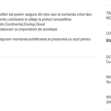
TA
atilor sai putem asigura din stoc sau la comanda orice tipo-
RO
tru camioane si utilaje la preturi competitive.
elin,Continental,Dunlop,Good
olaboram cu importatorii de anvelope
LO
siguram montarea,echilibrarea si presiunea cu azot pentru
BU
DO
Cus
NI
Sc
NI
20