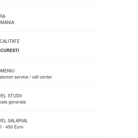
RA
MANIA
CALITATE
CURESTI
MENIU
tomer service / call center
VEL STUDII
oala generala
VEL SALARIAL
0 - 450 Euro