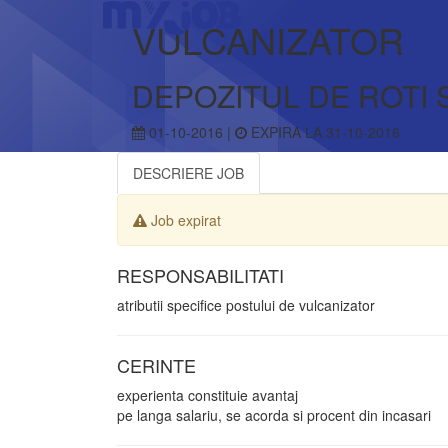
VULCANIZATOR
DEPOZITUL DE ROTI 
01-10-2016 |
EXPIRA LA 31-10-2016
DESCRIERE JOB
Job expirat
RESPONSABILITATI
atributii specifice postului de vulcanizator
CERINTE
experienta constituie avantaj
pe langa salariu, se acorda si procent din incasari