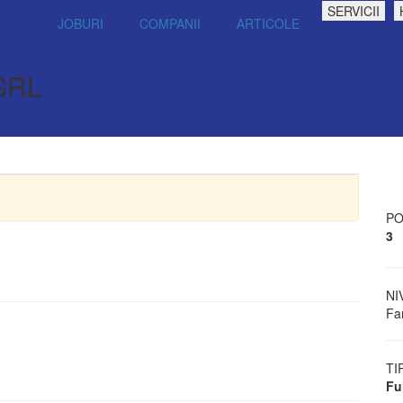
SERVICII
JOBURI
COMPANII
ARTICOLE
SRL
PO
3
NI
Fa
TI
Fu