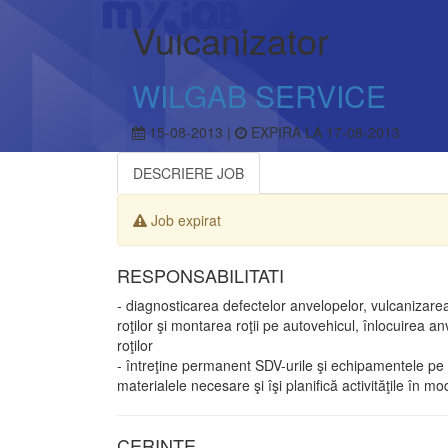
Vulcanizator
WILGAB SERVICE
15-08-2013 |
EXPIRA LA 17-08-2013
DESCRIERE JOB
Job expirat
RESPONSABILITATI
- diagnosticarea defectelor anvelopelor, vulcanizar
roţilor şi montarea roţii pe autovehicul, înlocuirea 
roţilor
- întreţine permanent SDV-urile şi echipamentele pe c
materialele necesare şi îşi planifică activităţile în m
CERINTE