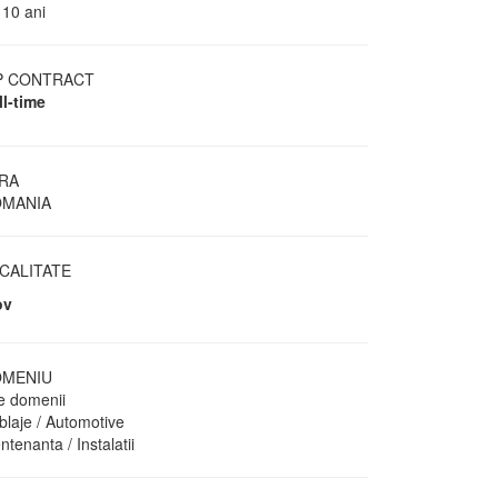
 10 ani
P CONTRACT
ll-time
RA
MANIA
CALITATE
ov
MENIU
te domenii
blaje / Automotive
tenanta / Instalatii