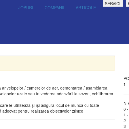
SERVICII
JOBURI
COMPANII
ARTICOLE
PO
1
ea anvelopelor / camerelor de aer, demontarea / asamblarea
anvelopelor uzate sau în vederea adecvării la sezon, echilibrarea
NI
are le utilizează şi îşi asigură locul de muncă cu toate
6 -
od adecvat pentru realizarea obiectivelor zilnice
1 -
2 -
3 -