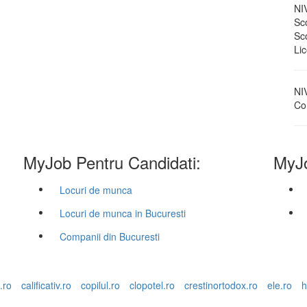
NI
Sc
Sc
Li
NI
Con
MyJob Pentru Candidati:
MyJo
Locuri de munca
Locuri de munca in Bucuresti
Companii din Bucuresti
.ro
calificativ.ro
copilul.ro
clopotel.ro
crestinortodox.ro
ele.ro
h