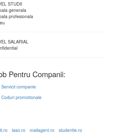
VEL STUDII
oala generala
oala profesionala
ceu
VEL SALARIAL
fidential
b Pentru Companii:
Servicii companie
Coduri promotionale
it.ro
laso.ro
mailagent.ro
studentie.ro