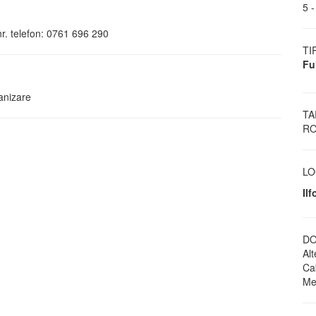
5 -
nr. telefon: 0761 696 290
TI
Fu
canizare
TA
RO
LO
Ilf
DO
Al
Ca
Men