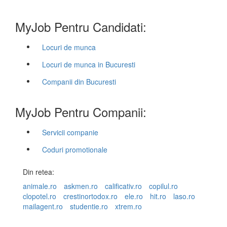
MyJob Pentru Candidati:
Locuri de munca
Locuri de munca in Bucuresti
Companii din Bucuresti
MyJob Pentru Companii:
Servicii companie
Coduri promotionale
Din retea:
animale.ro
askmen.ro
calificativ.ro
copilul.ro
clopotel.ro
crestinortodox.ro
ele.ro
hit.ro
laso.ro
mailagent.ro
studentie.ro
xtrem.ro