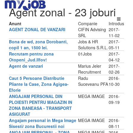
Agent zonal
- 23 joburi
Anunt
Companie
Introdus
AGENT ZONAL DE VANZARI
CIFIN Advising
2017-
SRL
11-02
Bona de wd, zona Dorobanti,
Jobs & HR
2017-
copil 1 an, 1500 lei.
Solutions S.R.L.
05-11
Recrutam pentru zona
01Jobs
2017-
Otopeni_Jud.Ilfov!
04-12
Agent de vanzari
Marius Jeler
2017-
Recruitment
02-26
Caut 5 Persoane Distributie
Radu
2016-
Pliante la Case, Zona Agigea-
Suceveanu PFA
10-30
Eforie
ANGAJAM PERSONAL DIN
MEGA IMAGE
2016-
PLOIESTI PENTRU MAGAZIN IN
09-19
ZONA BANEASA - TRANSPORT
ASIGURAT
Angajam personal in Mega Image
MEGA IMAGE
2016-
Sisesti/ zona Bucurestii noi
08-11
ANGAJAM PERSONAL - ZONA
MEGA IMAGE
2016-