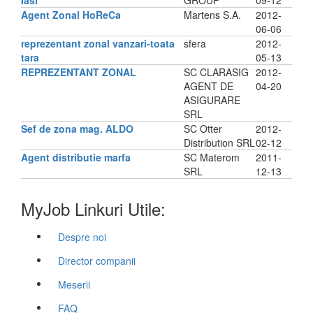
Iasi
GROUP
09-12
Agent Zonal HoReCa
Martens S.A.
2012-
06-06
reprezentant zonal vanzari-toata
sfera
2012-
tara
05-13
REPREZENTANT ZONAL
SC CLARASIG
2012-
AGENT DE
04-20
ASIGURARE
SRL
Sef de zona mag. ALDO
SC Otter
2012-
Distribution SRL
02-12
Agent distributie marfa
SC Materom
2011-
SRL
12-13
MyJob Linkuri Utile:
Despre noi
Director companii
Meserii
FAQ