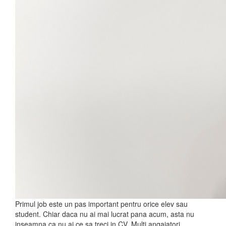
Primul job este un pas important pentru orice elev sau
student. Chiar daca nu ai mai lucrat pana acum, asta nu
inseamna ca nu ai ce sa treci in CV. Multi angajatori