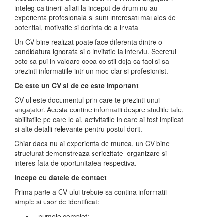
inteleg ca tinerii aflati la inceput de drum nu au
experienta profesionala si sunt interesati mai ales de
potential, motivatie si dorinta de a invata.
Un CV bine realizat poate face diferenta dintre o
candidatura ignorata si o invitatie la interviu. Secretul
este sa pui in valoare ceea ce stii deja sa faci si sa
prezinti informatiile intr-un mod clar si profesionist.
Ce este un CV si de ce este important
CV-ul este documentul prin care te prezinti unui
angajator. Acesta contine informatii despre studiile tale,
abilitatile pe care le ai, activitatile in care ai fost implicat
si alte detalii relevante pentru postul dorit.
Chiar daca nu ai experienta de munca, un CV bine
structurat demonstreaza seriozitate, organizare si
interes fata de oportunitatea respectiva.
Incepe cu datele de contact
Prima parte a CV-ului trebuie sa contina informatii
simple si usor de identificat:
- numele complet;