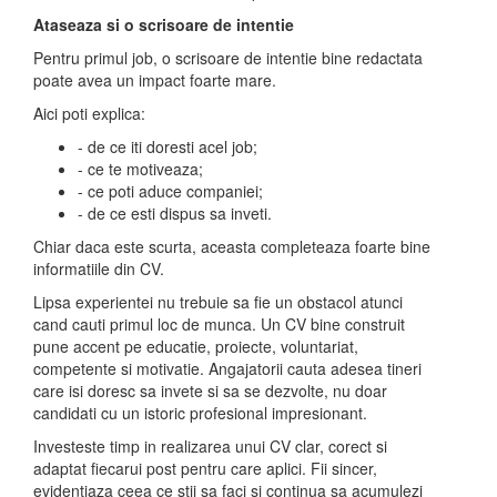
Ataseaza si o scrisoare de intentie
Pentru primul job, o scrisoare de intentie bine redactata
poate avea un impact foarte mare.
Aici poti explica:
- de ce iti doresti acel job;
- ce te motiveaza;
- ce poti aduce companiei;
- de ce esti dispus sa inveti.
Chiar daca este scurta, aceasta completeaza foarte bine
informatiile din CV.
Lipsa experientei nu trebuie sa fie un obstacol atunci
cand cauti primul loc de munca. Un CV bine construit
pune accent pe educatie, proiecte, voluntariat,
competente si motivatie. Angajatorii cauta adesea tineri
care isi doresc sa invete si sa se dezvolte, nu doar
candidati cu un istoric profesional impresionant.
Investeste timp in realizarea unui CV clar, corect si
adaptat fiecarui post pentru care aplici. Fii sincer,
evidentiaza ceea ce stii sa faci si continua sa acumulezi