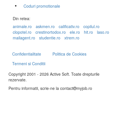
Coduri promotionale
Din retea:
animale.ro
askmen.ro
calificativ.ro
copilul.ro
clopotel.ro
crestinortodox.ro
ele.ro
hit.ro
laso.ro
mailagent.ro
studentie.ro
xtrem.ro
Confidentialitate
Politica de Cookies
Termeni si Conditii
Copyright 2001 - 2026 Active Soft. Toate drepturile
rezervate.
Pentru informatii, scrie-ne la
contact
myjob.ro