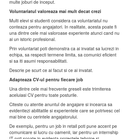
multe joburi de inceput.
Voluntariatul valoreaza mai mult decat crezi
Multi elevi si studenti considera ca voluntariatul nu
conteaza pentru angajatori. In realitate, acesta poate fi
una dintre cele mai valoroase experiente atunci cand nu
ai un istoric profesional.
Prin voluntariat poti demonstra ca ai invatat sa lucrezi in
echipa, sa respecti termene limita, sa comunici eficient
si sa iti asumi responsabilitati.
Descrie pe scurt ce ai facut si ce ai invatat.
Adapteaza CV-ul pentru fiecare job
Una dintre cele mai frecvente greseli este trimiterea
aceluiasi CV pentru toate posturile.
Citeste cu atentie anuntul de angajare si incearca sa
evidentiezi abilitatile si experientele care se potrivesc cel
mai bine cu cerintele angajatorului.
De exemplu, pentru un job in retail poti pune accent pe
comunicare si lucru cu oamenii, iar pentru un internship
IT poti scoate in evidenta proiectele tehnice si