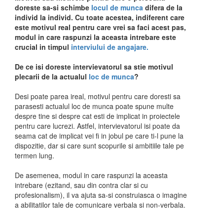
doreste sa-si schimbe
locul de munca
difera de la
individ la individ. Cu toate acestea, indiferent care
este motivul real pentru care vrei sa faci acest pas,
modul in care raspunzi la aceasta intrebare este
crucial in timpul
interviului de angajare.
De ce isi doreste intervievatorul sa stie motivul
plecarii de la actualul
loc de munca
?
Desi poate parea ireal, motivul pentru care doresti sa
parasesti actualul loc de munca poate spune multe
despre tine si despre cat esti de implicat in proiectele
pentru care lucrezi. Astfel, intervievatorul isi poate da
seama cat de implicat vei fi in jobul pe care ti-l pune la
dispozitie, dar si care sunt scopurile si ambitiile tale pe
termen lung.
De asemenea, modul in care raspunzi la aceasta
intrebare (ezitand, sau din contra clar si cu
profesionalism), il va ajuta sa-si construiasca o imagine
a abilitatilor tale de comunicare verbala si non-verbala.