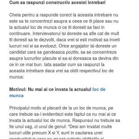
Cum sa raspunzi constructiv acestei intrebari
Cheia pentru a raspunde corect la aceasta intrebare nu
este sa te concentrezi asupra a ceea ce iti place sau nu
la actualul loc de munca ci ce iti doresti sa faci in
continuare. Intervievatorul isi doreste sa afle cat de mult
iti doresti sa te dezvolti, daca vrei si esti motivat sa inveti
lucruri noi si sa evoluezi. Orice angajator isi doreste un
candidat care sa gandeasca pozitiv, sa se concentreze
asupra lucrurilor placute si sa-si doreasca sa devina din
ce in ce mai bun. Iata asadar cum sa raspunzi la
aceasta intrebare daca vrei sa obtii respectivul loc de
munca:
Motivul: Nu mai ai ce invata la actualul
loc de
munca
Principalul motiv al plecarii de la un loc de munca, pe
care trebuie sa-l evidentiezi este faptul ca nu mai ai ce
invata la actualul loc de munca. Raspunsul nu trebuie sa
fie unul vag, ci unul de genul: "Desi am invatat multe
lucruri utile precum X si Y, sunt in cautarea unei
oportunitati in care sa-mi pot extinde abilitatile si