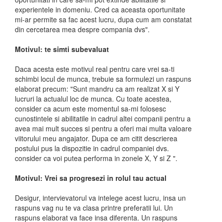
experientele in domeniu. Cred ca aceasta oportunitate
mi-ar permite sa fac acest lucru, dupa cum am constatat
din cercetarea mea despre compania dvs".
Motivul: te simti subevaluat
Daca acesta este motivul real pentru care vrei sa-ti
schimbi locul de munca, trebuie sa formulezi un raspuns
elaborat precum: "Sunt mandru ca am realizat X si Y
lucruri la actualul loc de munca. Cu toate acestea,
consider ca acum este momentul sa-mi folosesc
cunostintele si abilitatile in cadrul altei companii pentru a
avea mai mult succes si pentru a oferi mai multa valoare
viitorului meu angajator. Dupa ce am citit descrierea
postului pus la dispozitie in cadrul companiei dvs.
consider ca voi putea performa in zonele X, Y si Z ".
Motivul: Vrei sa progresezi in rolul tau actual
Desigur, intervievatorul va intelege acest lucru, insa un
raspuns vag nu te va clasa printre preferatii lui. Un
raspuns elaborat va face insa diferenta. Un raspuns