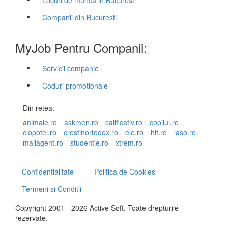
Locuri de munca in Bucuresti
Companii din Bucuresti
MyJob Pentru Companii:
Servicii companie
Coduri promotionale
Din retea:
animale.ro
askmen.ro
calificativ.ro
copilul.ro
clopotel.ro
crestinortodox.ro
ele.ro
hit.ro
laso.ro
mailagent.ro
studentie.ro
xtrem.ro
Confidentialitate
Politica de Cookies
Termeni si Conditii
Copyright 2001 - 2026 Active Soft. Toate drepturile
rezervate.