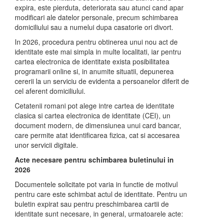
expira, este pierduta, deteriorata sau atunci cand apar
modificari ale datelor personale, precum schimbarea
domiciliului sau a numelui dupa casatorie ori divort.
In 2026, procedura pentru obtinerea unui nou act de
identitate este mai simpla in multe localitati, iar pentru
cartea electronica de identitate exista posibilitatea
programarii online si, in anumite situatii, depunerea
cererii la un serviciu de evidenta a persoanelor diferit de
cel aferent domiciliului.
Cetatenii romani pot alege intre cartea de identitate
clasica si cartea electronica de identitate (CEI), un
document modern, de dimensiunea unui card bancar,
care permite atat identificarea fizica, cat si accesarea
unor servicii digitale.
Acte necesare pentru schimbarea buletinului in
2026
Documentele solicitate pot varia in functie de motivul
pentru care este schimbat actul de identitate. Pentru un
buletin expirat sau pentru preschimbarea cartii de
identitate sunt necesare, in general, urmatoarele acte: