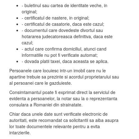
- buletinul sau cartea de identitate veche, in
original;
- certificatul de nastere, in original;
- certificatul de casatorie, daca este cazul;
- documentul care dovedeste divortul sau
hotararea judecatoreasca definitiva, daca este
cazul;
- actul care confirma domiciliul, atunci cand
informatiile nu pot fi verificate automat;
- dovada platii taxei, daca aceasta se aplica.
Persoanele care locuiesc intr-un imobil care nu le
apartine trebuie sa prezinte si acordul proprietarului sau
al persoanei care le gazduieste.
Consimtamantul poate fi exprimat direct la serviciul de
evidenta a persoanelor, la notar sau la o reprezentanta
consulara a Romaniei din strainatate.
Chiar daca unele date sunt verificate electronic de
autoritati, este recomandat ca solicitantii sa aiba asupra
lor toate documentele relevante pentru a evita
intarzierile.