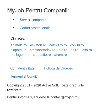
MyJob Pentru Companii:
Servicii companie
Coduri promotionale
Din retea:
animale.ro
askmen.ro
calificativ.ro
copilul.ro
clopotel.ro
crestinortodox.ro
ele.ro
hit.ro
laso.ro
mailagent.ro
studentie.ro
xtrem.ro
Confidentialitate
Politica de Cookies
Termeni si Conditii
Copyright 2001 - 2026 Active Soft. Toate drepturile
rezervate.
Pentru informatii, scrie-ne la
contact
myjob.ro