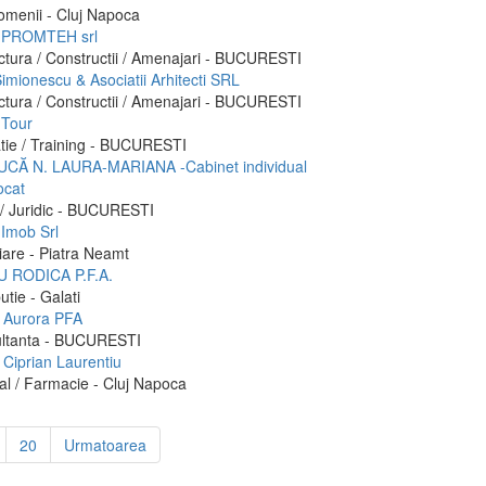
omenii - Cluj Napoca
 PROMTEH srl
ctura / Constructii / Amenajari - BUCURESTI
imionescu & Asociatii Arhitecti SRL
ctura / Constructii / Amenajari - BUCURESTI
Tour
tie / Training - BUCURESTI
CĂ N. LAURA-MARIANA -Cabinet individual
ocat
 / Juridic - BUCURESTI
 Imob Srl
iare - Piatra Neamt
 RODICA P.F.A.
butie - Galati
u Aurora PFA
ltanta - BUCURESTI
 Ciprian Laurentiu
al / Farmacie - Cluj Napoca
20
Urmatoarea