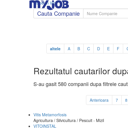
Inapoi in lista
Cauta Companie
altele
A
B
C
D
E
F
Rezultatul cautarilor dupa
S-au gasit 580 companii dupa filtrele cauta
Anterioara
7
8
Vitis Metamorfosis
Agricultura / Silvicultura / Pescuit - Mizil
VITOINSTAL