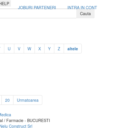
HELP
JOBURI PARTENERI
INTRA IN CONT
T
U
V
W
X
Y
Z
altele
20
Urmatoarea
Medica
al / Farmacie - BUCURESTI
Nelu Construct Srl