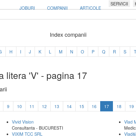
SERVICII
JOBURI
COMPANII
ARTICOLE
Index companii
G
H
I
J
K
L
M
N
O
P
Q
R
S
 litera 'V' - pagina 17
rii
9
10
11
12
13
14
15
16
17
18
19
Vivid Vision
Vlad 
Consultanta - BUCURESTI
Medic
VIXIM TCC SRL
Vlad&