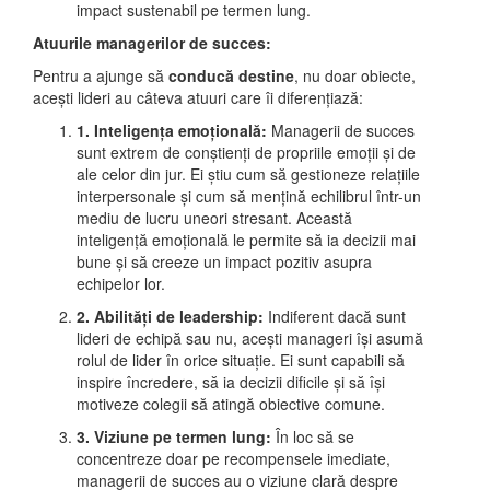
impact sustenabil pe termen lung.
Atuurile managerilor de succes:
Pentru a ajunge să
conducă destine
, nu doar obiecte,
acești lideri au câteva atuuri care îi diferențiază:
1. Inteligența emoțională:
Managerii de succes
sunt extrem de conștienți de propriile emoții și de
ale celor din jur. Ei știu cum să gestioneze relațiile
interpersonale și cum să mențină echilibrul într-un
mediu de lucru uneori stresant. Această
inteligență emoțională le permite să ia decizii mai
bune și să creeze un impact pozitiv asupra
echipelor lor.
2. Abilități de leadership:
Indiferent dacă sunt
lideri de echipă sau nu, acești manageri își asumă
rolul de lider în orice situație. Ei sunt capabili să
inspire încredere, să ia decizii dificile și să își
motiveze colegii să atingă obiective comune.
3. Viziune pe termen lung:
În loc să se
concentreze doar pe recompensele imediate,
managerii de succes au o viziune clară despre