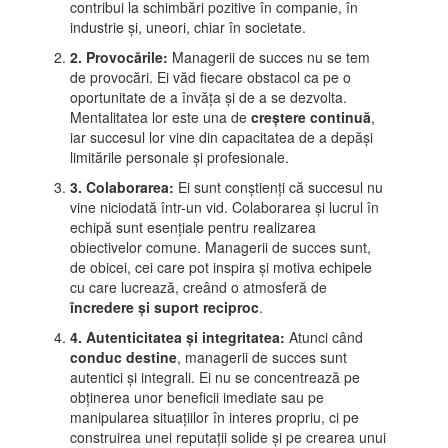
contribui la schimbări pozitive în companie, în
industrie și, uneori, chiar în societate.
2. Provocările:
Managerii de succes nu se tem
de provocări. Ei văd fiecare obstacol ca pe o
oportunitate de a învăța și de a se dezvolta.
Mentalitatea lor este una de
creștere continuă
,
iar succesul lor vine din capacitatea de a depăși
limitările personale și profesionale.
3. Colaborarea:
Ei sunt conștienți că succesul nu
vine niciodată într-un vid. Colaborarea și lucrul în
echipă sunt esențiale pentru realizarea
obiectivelor comune. Managerii de succes sunt,
de obicei, cei care pot inspira și motiva echipele
cu care lucrează, creând o atmosferă de
încredere și suport reciproc
.
4. Autenticitatea și integritatea:
Atunci când
conduc destine
, managerii de succes sunt
autentici și integrali. Ei nu se concentrează pe
obținerea unor beneficii imediate sau pe
manipularea situațiilor în interes propriu, ci pe
construirea unei reputații solide și pe crearea unui