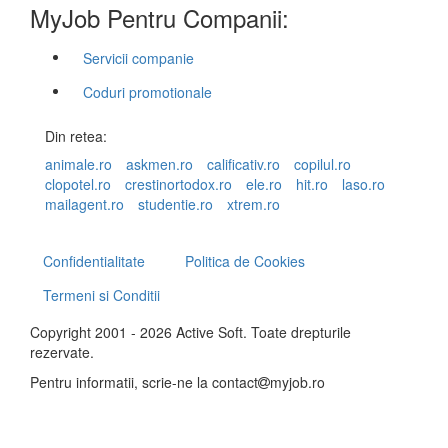
MyJob Pentru Companii:
Servicii companie
Coduri promotionale
Din retea:
animale.ro
askmen.ro
calificativ.ro
copilul.ro
clopotel.ro
crestinortodox.ro
ele.ro
hit.ro
laso.ro
mailagent.ro
studentie.ro
xtrem.ro
Confidentialitate
Politica de Cookies
Termeni si Conditii
Copyright 2001 - 2026 Active Soft. Toate drepturile
rezervate.
Pentru informatii, scrie-ne la
contact
myjob.ro