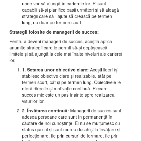
unde vor să ajungă în carierele lor. Ei sunt
capabili să-și planifice pașii următori și să aleagă
strategii care să-i ajute să crească pe termen
lung, nu doar pe termen scurt.
Strategii folosite de managerii de succes:
Pentru a deveni manageri de succes, aceștia aplică
anumite strategii care le permit să-și depășească
limitele și să ajungă la cele mai înalte niveluri ale carierei
lor.
1. Setarea unor obiective clare:
Acești lideri își
stabilesc obiective clare și realizabile, atât pe
termen scurt, cât și pe termen lung. Obiectivele le
oferă direcție și motivație continuă. Fiecare
succes mic este un pas înainte spre realizarea
visurilor lor.
2. Învățarea continuă:
Managerii de succes sunt
adesea persoane care sunt în permanență în
căutare de noi cunoștințe. Ei nu se mulțumesc cu
status quo-ul și sunt mereu deschiși la învățare și
perfecționare, fie prin cursuri de formare, fie prin