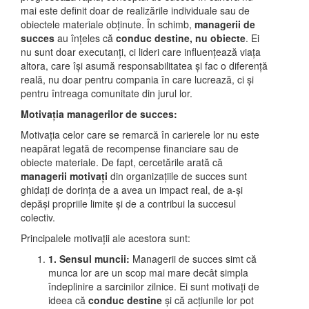
mai este definit doar de realizările individuale sau de
obiectele materiale obținute. În schimb,
managerii de
succes
au înțeles că
conduc destine, nu obiecte
. Ei
nu sunt doar executanți, ci lideri care influențează viața
altora, care își asumă responsabilitatea și fac o diferență
reală, nu doar pentru compania în care lucrează, ci și
pentru întreaga comunitate din jurul lor.
Motivația managerilor de succes:
Motivația celor care se remarcă în carierele lor nu este
neapărat legată de recompense financiare sau de
obiecte materiale. De fapt, cercetările arată că
managerii motivați
din organizațiile de succes sunt
ghidați de dorința de a avea un impact real, de a-și
depăși propriile limite și de a contribui la succesul
colectiv.
Principalele motivații ale acestora sunt:
1. Sensul muncii:
Managerii de succes simt că
munca lor are un scop mai mare decât simpla
îndeplinire a sarcinilor zilnice. Ei sunt motivați de
ideea că
conduc destine
și că acțiunile lor pot