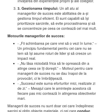
învățarea din experiențele proprii și ale colegilor.
3. Gestionarea timpului:
Un alt atu al
managerilor de succes este abilitatea de a-și
gestiona timpul eficient. Ei sunt capabili să își
prioritizeze sarcinile, să evite procrastinarea și să
se concentreze pe ceea ce contează cel mai mult.
Motourile managerilor de succes:
- „Fii schimbarea pe care vrei să o vezi în lume.” –
Un principiu fundamental pentru cei care nu se
tem să își asume roluri de lider și să creeze un
impact real.
- „Nu lăsa niciodată frica să te oprească din a
atinge ceea ce îți dorești.” – Motivul pentru care
managerii de succes nu se dau înapoi de la
provocări, ci le îmbrățișează.
- „Succesul este suma eforturilor mici, realizate zi
de zi.” – Mesajul care le amintește acestora că
fiecare pas mic contează în atingerea obiectivelor
mari.
Managerii de succes nu sunt doar cei care îndeplinesc
sarcini și obțin obiecte materiale, ci cei care
conduc