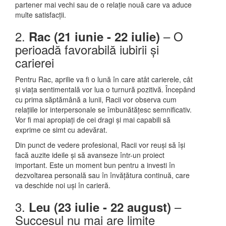
partener mai vechi sau de o relație nouă care va aduce
multe satisfacții.
2.
– O
Rac (21 iunie - 22 iulie)
perioadă favorabilă iubirii și
carierei
Pentru Rac, aprilie va fi o lună în care atât carierele, cât
și viața sentimentală vor lua o turnură pozitivă. Începând
cu prima săptămână a lunii, Racii vor observa cum
relațiile lor interpersonale se îmbunătățesc semnificativ.
Vor fi mai apropiați de cei dragi și mai capabili să
exprime ce simt cu adevărat.
Din punct de vedere profesional, Racii vor reuși să își
facă auzite ideile și să avanseze într-un proiect
important. Este un moment bun pentru a investi în
dezvoltarea personală sau în învățătura continuă, care
va deschide noi uși în carieră.
3.
–
Leu (23 iulie - 22 august)
Succesul nu mai are limite