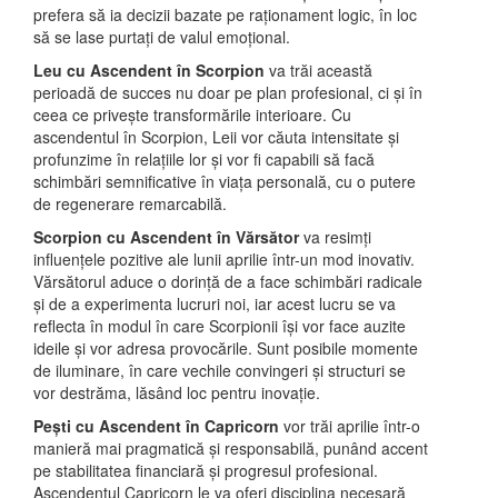
prefera să ia decizii bazate pe raționament logic, în loc
să se lase purtați de valul emoțional.
Leu cu Ascendent în Scorpion
va trăi această
perioadă de succes nu doar pe plan profesional, ci și în
ceea ce privește transformările interioare. Cu
ascendentul în Scorpion, Leii vor căuta intensitate și
profunzime în relațiile lor și vor fi capabili să facă
schimbări semnificative în viața personală, cu o putere
de regenerare remarcabilă.
Scorpion cu Ascendent în Vărsător
va resimți
influențele pozitive ale lunii aprilie într-un mod inovativ.
Vărsătorul aduce o dorință de a face schimbări radicale
și de a experimenta lucruri noi, iar acest lucru se va
reflecta în modul în care Scorpionii își vor face auzite
ideile și vor adresa provocările. Sunt posibile momente
de iluminare, în care vechile convingeri și structuri se
vor destrăma, lăsând loc pentru inovație.
Pești cu Ascendent în Capricorn
vor trăi aprilie într-o
manieră mai pragmatică și responsabilă, punând accent
pe stabilitatea financiară și progresul profesional.
Ascendentul Capricorn le va oferi disciplina necesară