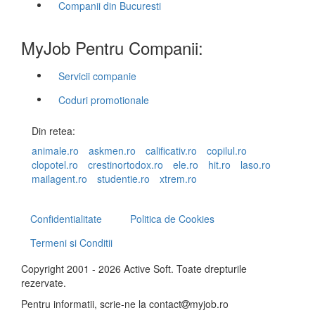
Companii din Bucuresti
MyJob Pentru Companii:
Servicii companie
Coduri promotionale
Din retea:
animale.ro
askmen.ro
calificativ.ro
copilul.ro
clopotel.ro
crestinortodox.ro
ele.ro
hit.ro
laso.ro
mailagent.ro
studentie.ro
xtrem.ro
Confidentialitate
Politica de Cookies
Termeni si Conditii
Copyright 2001 - 2026 Active Soft. Toate drepturile
rezervate.
Pentru informatii, scrie-ne la
contact
myjob.ro