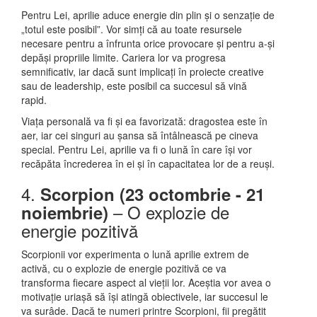
Pentru Lei, aprilie aduce energie din plin și o senzație de
„totul este posibil”. Vor simți că au toate resursele
necesare pentru a înfrunta orice provocare și pentru a-și
depăși propriile limite. Cariera lor va progresa
semnificativ, iar dacă sunt implicați în proiecte creative
sau de leadership, este posibil ca succesul să vină
rapid.
Viața personală va fi și ea favorizată: dragostea este în
aer, iar cei singuri au șansa să întâlnească pe cineva
special. Pentru Lei, aprilie va fi o lună în care își vor
recăpăta încrederea în ei și în capacitatea lor de a reuși.
4.
Scorpion (23 octombrie - 21
– O explozie de
noiembrie)
energie pozitivă
Scorpionii vor experimenta o lună aprilie extrem de
activă, cu o explozie de energie pozitivă ce va
transforma fiecare aspect al vieții lor. Aceștia vor avea o
motivație uriașă să își atingă obiectivele, iar succesul le
va surâde. Dacă te numeri printre Scorpioni, fii pregătit