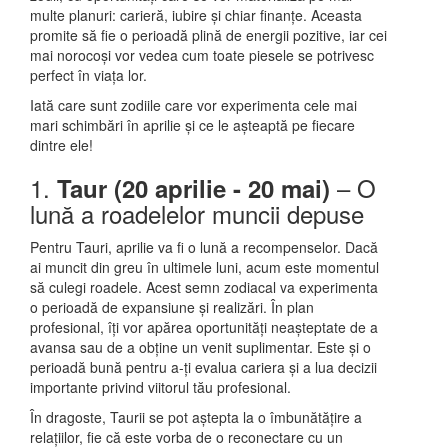
multe planuri: carieră, iubire și chiar finanțe. Aceasta
promite să fie o perioadă plină de energii pozitive, iar cei
mai norocoși vor vedea cum toate piesele se potrivesc
perfect în viața lor.
Iată care sunt zodiile care vor experimenta cele mai
mari schimbări în aprilie și ce le așteaptă pe fiecare
dintre ele!
1.
– O
Taur (20 aprilie - 20 mai)
lună a roadelelor muncii depuse
Pentru Tauri, aprilie va fi o lună a recompenselor. Dacă
ai muncit din greu în ultimele luni, acum este momentul
să culegi roadele. Acest semn zodiacal va experimenta
o perioadă de expansiune și realizări. În plan
profesional, îți vor apărea oportunități neașteptate de a
avansa sau de a obține un venit suplimentar. Este și o
perioadă bună pentru a-ți evalua cariera și a lua decizii
importante privind viitorul tău profesional.
În dragoste, Taurii se pot aștepta la o îmbunătățire a
relațiilor, fie că este vorba de o reconectare cu un