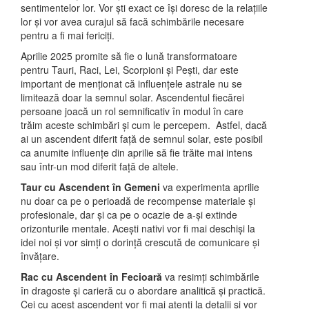
sentimentelor lor. Vor ști exact ce își doresc de la relațiile
lor și vor avea curajul să facă schimbările necesare
pentru a fi mai fericiți.
Aprilie 2025 promite să fie o lună transformatoare
pentru Tauri, Raci, Lei, Scorpioni și Pești, dar este
important de menționat că influențele astrale nu se
limitează doar la semnul solar. Ascendentul fiecărei
persoane joacă un rol semnificativ în modul în care
trăim aceste schimbări și cum le percepem. Astfel, dacă
ai un ascendent diferit față de semnul solar, este posibil
ca anumite influențe din aprilie să fie trăite mai intens
sau într-un mod diferit față de altele.
Taur cu Ascendent în Gemeni
va experimenta aprilie
nu doar ca pe o perioadă de recompense materiale și
profesionale, dar și ca pe o ocazie de a-și extinde
orizonturile mentale. Acești nativi vor fi mai deschiși la
idei noi și vor simți o dorință crescută de comunicare și
învățare.
Rac cu Ascendent în Fecioară
va resimți schimbările
în dragoste și carieră cu o abordare analitică și practică.
Cei cu acest ascendent vor fi mai atenți la detalii și vor