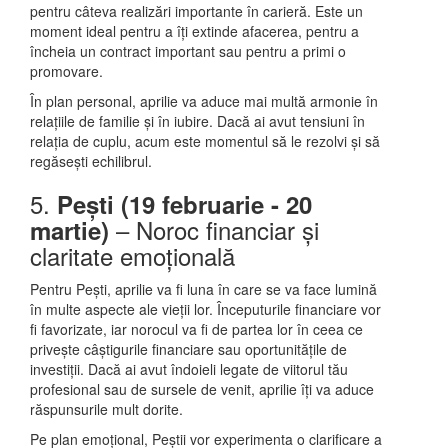
pentru câteva realizări importante în carieră. Este un
moment ideal pentru a îți extinde afacerea, pentru a
încheia un contract important sau pentru a primi o
promovare.
În plan personal, aprilie va aduce mai multă armonie în
relațiile de familie și în iubire. Dacă ai avut tensiuni în
relația de cuplu, acum este momentul să le rezolvi și să
regăsești echilibrul.
5.
Pești (19 februarie - 20
– Noroc financiar și
martie)
claritate emoțională
Pentru Pești, aprilie va fi luna în care se va face lumină
în multe aspecte ale vieții lor. Începuturile financiare vor
fi favorizate, iar norocul va fi de partea lor în ceea ce
privește câștigurile financiare sau oportunitățile de
investiții. Dacă ai avut îndoieli legate de viitorul tău
profesional sau de sursele de venit, aprilie îți va aduce
răspunsurile mult dorite.
Pe plan emoțional, Peștii vor experimenta o clarificare a