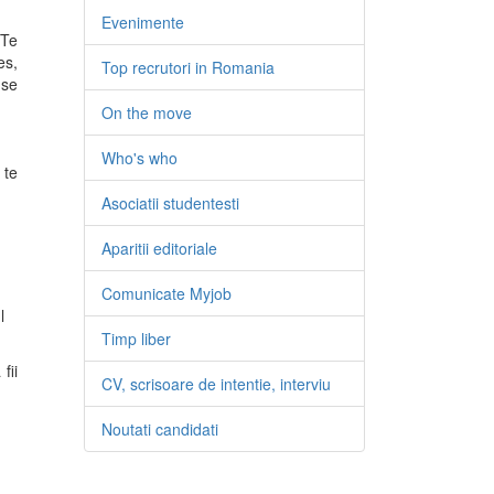
Evenimente
 Te
es,
Top recrutori in Romania
 se
On the move
Who's who
 te
Asociatii studentesti
Aparitii editoriale
Comunicate Myjob
l
Timp liber
fii
CV, scrisoare de intentie, interviu
Noutati candidati