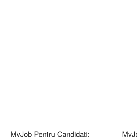
MyJob Pentru Candidati:
MyJo