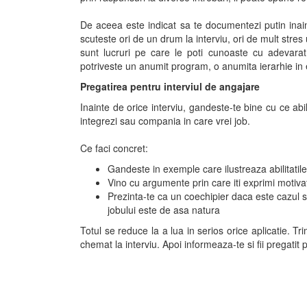
De aceea este indicat sa te documentezi putin ina
scuteste ori de un drum la interviu, ori de mult stres 
sunt lucruri pe care le poti cunoaste cu adevarat
potriveste un anumit program, o anumita ierarhie in e
Pregatirea pentru interviul de angajare
Inainte de orice interviu, gandeste-te bine cu ce abil
integrezi sau compania in care vrei job.
Ce faci concret:
Gandeste in exemple care ilustreaza abilitatile
Vino cu argumente prin care iti exprimi motivatii
Prezinta-te ca un coechipier daca este cazul s
jobului este de asa natura
Totul se reduce la a lua in serios orice aplicatie. Tr
chemat la interviu. Apoi informeaza-te si fii pregatit 