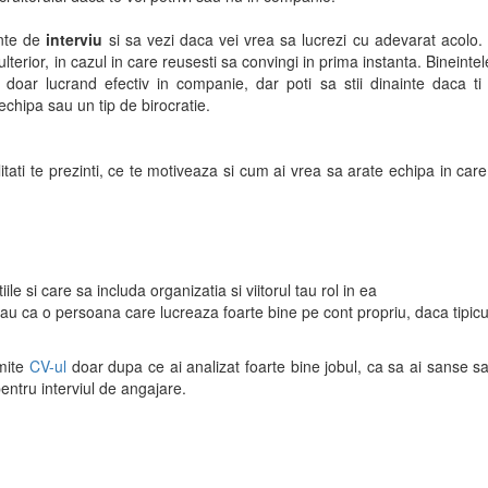
inte de
interviu
si sa vezi daca vei vrea sa lucrezi cu adevarat acolo.
ulterior, in cazul in care reusesti sa convingi in prima instanta. Bineintel
 doar lucrand efectiv in companie, dar poti sa stii dinainte daca ti
chipa sau un tip de birocratie.
itati te prezinti, ce te motiveaza si cum ai vrea sa arate echipa in care
le si care sa includa organizatia si viitorul tau rol in ea
au ca o persoana care lucreaza foarte bine pe cont propriu, daca tipicu
imite
CV-ul
doar dupa ce ai analizat foarte bine jobul, ca sa ai sanse sa 
pentru interviul de angajare.