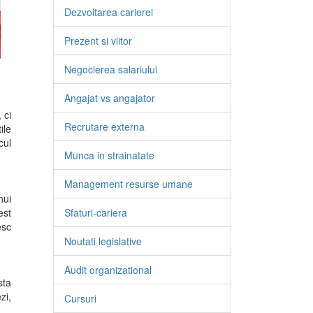
Dezvoltarea carierei
Prezent si viitor
Negocierea salariului
Angajat vs angajator
 ci
Recrutare externa
ile
cul
Munca in strainatate
Management resurse umane
nui
est
Sfaturi-cariera
esc
Noutati legislative
Audit organizational
sta
zi,
Cursuri