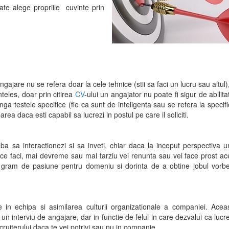
oate alege propriile cuvinte prin
angajare nu se refera doar la cele tehnice (stii sa faci un lucru sau altul),
nteles, doar prin citirea
CV
-ului un angajator nu poate fi sigur de abilitat
nga testele specifice (fie ca sunt de inteligenta sau se refera la specifi
rea daca esti capabil sa lucrezi in postul pe care il soliciti.
ba sa interactionezi si sa inveti, chiar daca la inceput perspectiva u
 ce faci, mai devreme sau mai tarziu vei renunta sau vei face prost ac
l gram de pasiune pentru domeniu si dorinta de a obtine jobul vorb
in echipa si asimilarea culturii organizationale a companiei. Acea
 un interviu de angajare, dar in functie de felul in care dezvalui ca lucre
ecruiterului daca te vei potrivi sau nu in companie.