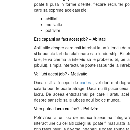
poate fi pusa in forme diferite, fiecare recruiter p
care sa exprime aceleasi idei:
abilitati
motivatie
potrivire
Esti capabil sa faci acest job? – Abilitati
Abilitatile despre care esti intrebat la un interviu de 
si la puncte tari de relationare sau leadership. Binei
tale, te va chema la interviu sa le probeze. Si, pe la
jobului), simpla interactiune poate raspunde la intreba
Vei iubi acest job? - Motivatie
Daca esti la inceput de
cariera
, vei dori mai degra
salariu bun te poate atrage. Daca nu iti place ceea
lucru. De aceea entuziasmul pe care il arati, ace
despre sansele sa iti iubesti noul loc de munca.
Vom putea lucra cu tine? - Potrivire
Potrivirea la un loc de munca inseamna integrare 
interactiune cu ceilalti colegi nu poate fi masurata la
prin raspunsuri la diverse intrebari, ii poate spune r