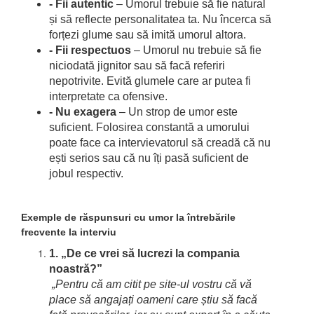
- Fii autentic
– Umorul trebuie să fie natural
și să reflecte personalitatea ta. Nu încerca să
forțezi glume sau să imită umorul altora.
- Fii respectuos
– Umorul nu trebuie să fie
niciodată jignitor sau să facă referiri
nepotrivite. Evită glumele care ar putea fi
interpretate ca ofensive.
- Nu exagera
– Un strop de umor este
suficient. Folosirea constantă a umorului
poate face ca intervievatorul să creadă că nu
ești serios sau că nu îți pasă suficient de
jobul respectiv.
Exemple de răspunsuri cu umor la întrebările
frecvente la interviu
1. „De ce vrei să lucrezi la compania
noastră?”
„Pentru că am citit pe site-ul vostru că vă
place să angajați oameni care știu să facă