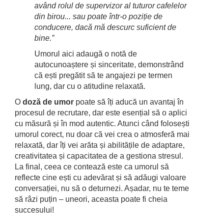
având rolul de supervizor al tuturor cafelelor
din birou... sau poate într-o poziție de
conducere, dacă mă descurc suficient de
bine.”
Umorul aici adaugă o notă de
autocunoaștere și sinceritate, demonstrând
că ești pregătit să te angajezi pe termen
lung, dar cu o atitudine relaxată.
O
doză de umor
poate să îți aducă un avantaj în
procesul de recrutare, dar este esențial să o aplici
cu măsură și în mod autentic. Atunci când folosești
umorul corect, nu doar că vei crea o atmosferă mai
relaxată, dar îți vei arăta și abilitățile de adaptare,
creativitatea și capacitatea de a gestiona stresul.
La final, ceea ce contează este ca umorul să
reflecte cine ești cu adevărat și să adăugi valoare
conversației, nu să o deturnezi. Așadar, nu te teme
să râzi puțin – uneori, aceasta poate fi cheia
succesului!