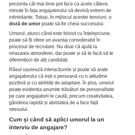
prezenta cât mai bine pot face ca acele câteva
minute în fața angajatorului să devină extrem de
intimidante. Totuși, în mijlocul acestei tensiuni, o
doză de umor
poate să fie cheia succesului.
Umorul, atunci când este folosit cu înțelepciune,
poate să îți ofere un avantaj considerabil în
procesul de recrutare. Nu doar că ajută la
relaxarea atmosferei, dar poate și să te facă să te
diferențiezi de alți candidați.
Râsul ușurează interacțiunile și poate să arate
angajatorului că ești o persoană cu o atitudine
pozitivă și cu abilități de adaptare. În plus, umorul
poate evidenția anumite trăsături de personalitate
pe care angajatorii le caută, precum creativitatea,
gândirea rapidă și abilitatea de a face față
stresului.
Cum și când să aplici umorul la un
interviu de angajare?