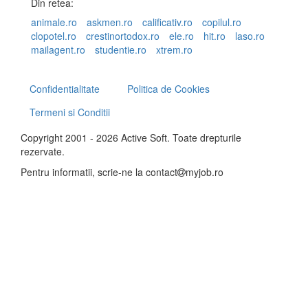
Din retea:
animale.ro
askmen.ro
calificativ.ro
copilul.ro
clopotel.ro
crestinortodox.ro
ele.ro
hit.ro
laso.ro
mailagent.ro
studentie.ro
xtrem.ro
Confidentialitate
Politica de Cookies
Termeni si Conditii
Copyright 2001 - 2026 Active Soft. Toate drepturile
rezervate.
Pentru informatii, scrie-ne la
contact
myjob.ro