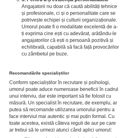
Angajatorii nu doar că caută abilități tehnice
și profesionale, ci și o personalitate care se
potrivește echipei și culturii organizaționale.
Umorul poate fi o modalitate excelentă de a-
ți exprima cine ești cu adevărat, arătându-le
angajatorilor că ești o persoană pozitivă și
echilibrată, capabilă să facă față provocărilor
cu zâmbetul pe buze.
Recomandările specialiștilor
Conform specialiștilor în recrutare și psihologi,
umorul poate aduce numeroase beneficii în cadrul
unui interviu, dar este important să fie folosit cu
măsură. Un specialist în recrutare, de exemplu, ar
putea să recomande utilizarea umorului pentru a
face interviul mai autentic și mai puțin formal. Cu
toate acestea, există câteva reguli de aur pe care
ar trebui să le urmezi atunci când aplici umorul: