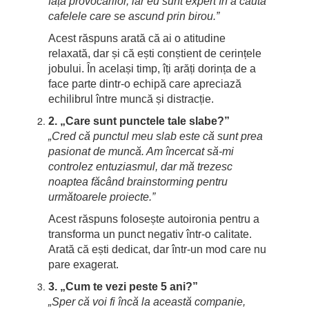
față provocărilor, iar eu sunt expert în a căuta
cafelele care se ascund prin birou.”
Acest răspuns arată că ai o atitudine
relaxată, dar și că ești conștient de cerințele
jobului. În același timp, îți arăți dorința de a
face parte dintr-o echipă care apreciază
echilibrul între muncă și distracție.
2. „Care sunt punctele tale slabe?”
„Cred că punctul meu slab este că sunt prea
pasionat de muncă. Am încercat să-mi
controlez entuziasmul, dar mă trezesc
noaptea făcând brainstorming pentru
următoarele proiecte.”
Acest răspuns folosește autoironia pentru a
transforma un punct negativ într-o calitate.
Arată că ești dedicat, dar într-un mod care nu
pare exagerat.
3. „Cum te vezi peste 5 ani?”
„Sper că voi fi încă la această companie,