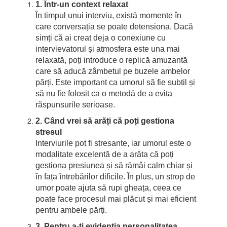
1. Într-un context relaxat
În timpul unui interviu, există momente în
care conversația se poate detensiona. Dacă
simți că ai creat deja o conexiune cu
intervievatorul și atmosfera este una mai
relaxată, poți introduce o replică amuzantă
care să aducă zâmbetul pe buzele ambelor
părți. Este important ca umorul să fie subtil și
să nu fie folosit ca o metodă de a evita
răspunsurile serioase.
2. Când vrei să arăți că poți gestiona
stresul
Interviurile pot fi stresante, iar umorul este o
modalitate excelentă de a arăta că poți
gestiona presiunea și să rămâi calm chiar și
în fața întrebărilor dificile. În plus, un strop de
umor poate ajuta să rupi gheața, ceea ce
poate face procesul mai plăcut și mai eficient
pentru ambele părți.
3. Pentru a-ți evidenția personalitatea