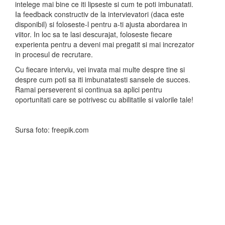
intelege mai bine ce iti lipseste si cum te poti imbunatati.
Ia feedback constructiv de la intervievatori (daca este
disponibil) si foloseste-l pentru a-ti ajusta abordarea in
viitor. In loc sa te lasi descurajat, foloseste fiecare
experienta pentru a deveni mai pregatit si mai increzator
in procesul de recrutare.
Cu fiecare interviu, vei invata mai multe despre tine si
despre cum poti sa iti imbunatatesti sansele de succes.
Ramai perseverent si continua sa aplici pentru
oportunitati care se potrivesc cu abilitatile si valorile tale!
Sursa foto: freepik.com