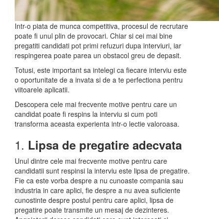
Intr-o piata de munca competitiva, procesul de recrutare
poate fi unul plin de provocari. Chiar si cei mai bine
pregatiti candidati pot primi refuzuri dupa interviuri, iar
respingerea poate parea un obstacol greu de depasit.
Totusi, este important sa intelegi ca fiecare interviu este
o oportunitate de a invata si de a te perfectiona pentru
viitoarele aplicatii.
Descopera cele mai frecvente motive pentru care un
candidat poate fi respins la interviu si cum poti
transforma aceasta experienta intr-o lectie valoroasa.
1.
Lipsa de pregatire adecvata
Unul dintre cele mai frecvente motive pentru care
candidatii sunt respinsi la interviu este lipsa de pregatire.
Fie ca este vorba despre a nu cunoaste compania sau
industria in care aplici, fie despre a nu avea suficiente
cunostinte despre postul pentru care aplici, lipsa de
pregatire poate transmite un mesaj de dezinteres.