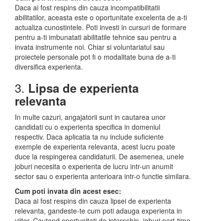
Daca ai fost respins din cauza incompatibilitatii
abilitatilor, aceasta este o oportunitate excelenta de a-ti
actualiza cunostintele. Poti investi in cursuri de formare
pentru a-ti imbunatati abilitatile tehnice sau pentru a
invata instrumente noi. Chiar si voluntariatul sau
proiectele personale pot fi o modalitate buna de a-ti
diversifica experienta.
3.
Lipsa de experienta
relevanta
In multe cazuri, angajatorii sunt in cautarea unor
candidati cu o experienta specifica in domeniul
respectiv. Daca aplicatia ta nu include suficiente
exemple de experienta relevanta, acest lucru poate
duce la respingerea candidaturii. De asemenea, unele
joburi necesita o experienta de lucru intr-un anumit
sector sau o experienta anterioara intr-o functie similara.
Cum poti invata din acest esec:
Daca ai fost respins din cauza lipsei de experienta
relevanta, gandeste-te cum poti adauga experienta in
viitor. Cautand oportunitati de internship, joburi part-time