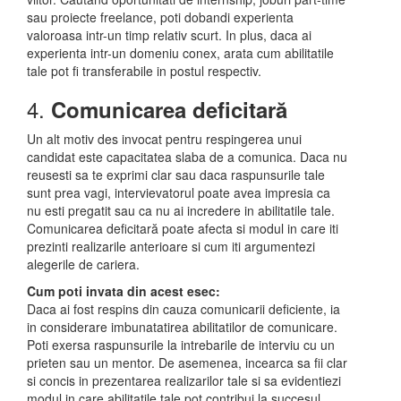
sau proiecte freelance, poti dobandi experienta
valoroasa intr-un timp relativ scurt. In plus, daca ai
experienta intr-un domeniu conex, arata cum abilitatile
tale pot fi transferabile in postul respectiv.
4.
Comunicarea deficitară
Un alt motiv des invocat pentru respingerea unui
candidat este capacitatea slaba de a comunica. Daca nu
reusesti sa te exprimi clar sau daca raspunsurile tale
sunt prea vagi, intervievatorul poate avea impresia ca
nu esti pregatit sau ca nu ai incredere in abilitatile tale.
Comunicarea deficitară poate afecta si modul in care iti
prezinti realizarile anterioare si cum iti argumentezi
alegerile de cariera.
Cum poti invata din acest esec:
Daca ai fost respins din cauza comunicarii deficiente, ia
in considerare imbunatatirea abilitatilor de comunicare.
Poti exersa raspunsurile la intrebarile de interviu cu un
prieten sau un mentor. De asemenea, incearca sa fii clar
si concis in prezentarea realizarilor tale si sa evidentiezi
modul in care abilitatile tale pot contribui la succesul