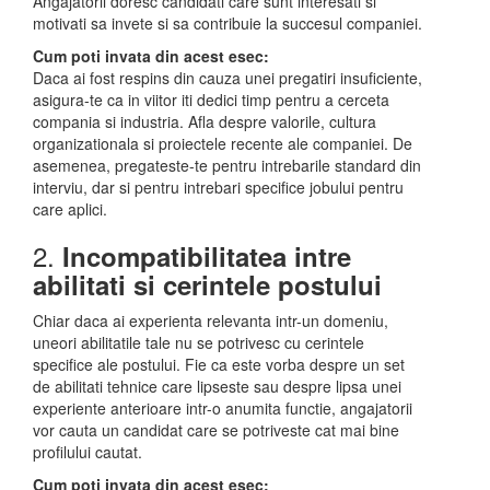
Angajatorii doresc candidati care sunt interesati si
motivati sa invete si sa contribuie la succesul companiei.
Cum poti invata din acest esec:
Daca ai fost respins din cauza unei pregatiri insuficiente,
asigura-te ca in viitor iti dedici timp pentru a cerceta
compania si industria. Afla despre valorile, cultura
organizationala si proiectele recente ale companiei. De
asemenea, pregateste-te pentru intrebarile standard din
interviu, dar si pentru intrebari specifice jobului pentru
care aplici.
2.
Incompatibilitatea intre
abilitati si cerintele postului
Chiar daca ai experienta relevanta intr-un domeniu,
uneori abilitatile tale nu se potrivesc cu cerintele
specifice ale postului. Fie ca este vorba despre un set
de abilitati tehnice care lipseste sau despre lipsa unei
experiente anterioare intr-o anumita functie, angajatorii
vor cauta un candidat care se potriveste cat mai bine
profilului cautat.
Cum poti invata din acest esec: