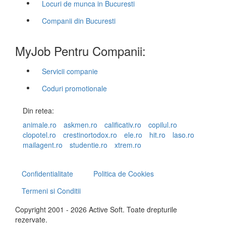
Locuri de munca in Bucuresti
Companii din Bucuresti
MyJob Pentru Companii:
Servicii companie
Coduri promotionale
Din retea:
animale.ro
askmen.ro
calificativ.ro
copilul.ro
clopotel.ro
crestinortodox.ro
ele.ro
hit.ro
laso.ro
mailagent.ro
studentie.ro
xtrem.ro
Confidentialitate
Politica de Cookies
Termeni si Conditii
Copyright 2001 - 2026 Active Soft. Toate drepturile
rezervate.