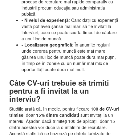
procese de recrutare mai rapide comparativ cu
industrii precum educația sau administrația
publică.
- Nivelul de experiență
: Candidații cu experiență
vastă pot avea șanse mai mari să fie invitați la
interviuri, ceea ce poate scurta timpul de căutare
a unui loc de muncă.
- Localizarea geografică
: În anumite regiuni
unde cererea pentru muncă este mai mare,
găsirea unui loc de muncă poate dura mai puțin,
în timp ce în zonele cu un număr mai mic de
oportunități poate dura mai mult.
Câte CV-uri trebuie să trimiti
pentru a fi invitat la un
interviu?
Studiile arată că, în medie, pentru fiecare
100 de CV-uri
trimise
, doar
15% dintre candidați
sunt invitați la un
interviu. Așadar, dacă trimiteți 100 de aplicații, doar 15
dintre acestea vor duce la o întâlnire de recrutare.
Această statistică se bazează pe datele furnizate de