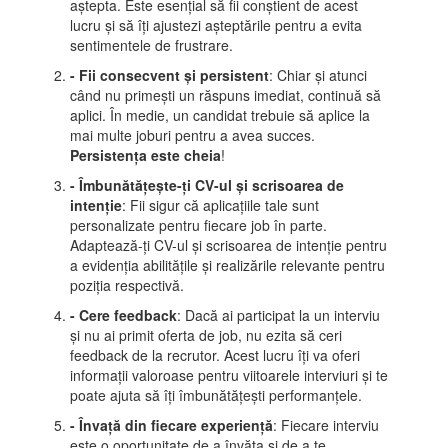
aștepta. Este esențial să fii conștient de acest
lucru și să îți ajustezi așteptările pentru a evita
sentimentele de frustrare.
- Fii consecvent și persistent
: Chiar și atunci
când nu primești un răspuns imediat, continuă să
aplici. În medie, un candidat trebuie să aplice la
mai multe joburi pentru a avea succes.
Persistența este cheia
!
- Îmbunătățește-ți CV-ul și scrisoarea de
intenție
: Fii sigur că aplicațiile tale sunt
personalizate pentru fiecare job în parte.
Adaptează-ți CV-ul și scrisoarea de intenție pentru
a evidenția abilitățile și realizările relevante pentru
poziția respectivă.
- Cere feedback
: Dacă ai participat la un interviu
și nu ai primit oferta de job, nu ezita să ceri
feedback de la recrutor. Acest lucru îți va oferi
informații valoroase pentru viitoarele interviuri și te
poate ajuta să îți îmbunătățești performanțele.
- Învață din fiecare experiență
: Fiecare interviu
este o oportunitate de a învăța și de a te