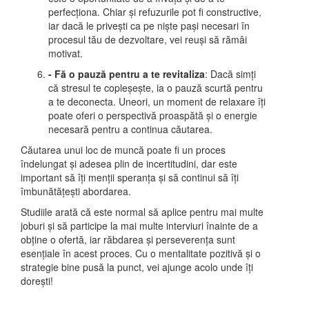
perfecționa. Chiar și refuzurile pot fi constructive,
iar dacă le privești ca pe niște pași necesari în
procesul tău de dezvoltare, vei reuși să rămâi
motivat.
- Fă o pauză pentru a te revitaliza
: Dacă simți
că stresul te copleșește, ia o pauză scurtă pentru
a te deconecta. Uneori, un moment de relaxare îți
poate oferi o perspectivă proaspătă și o energie
necesară pentru a continua căutarea.
Căutarea unui loc de muncă poate fi un proces
îndelungat și adesea plin de incertitudini, dar este
important să îți menții speranța și să continui să îți
îmbunătățești abordarea.
Studiile arată că este normal să aplice pentru mai multe
joburi și să participe la mai multe interviuri înainte de a
obține o ofertă, iar răbdarea și perseverența sunt
esențiale în acest proces. Cu o mentalitate pozitivă și o
strategie bine pusă la punct, vei ajunge acolo unde îți
dorești!