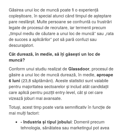
Găsirea unui loc de muncă poate fi o experiență
copleșitoare, în special atunci când timpul de așteptare
pare nesfârșit. Multe persoane se confruntă cu frustrări
legate de procesul de recrutare, iar termenii precum
„timpul mediu de căutare a unui loc de muncă” sau „rata
de succes a aplicărilor” pot să pară confuzi sau
descurajatori.
Cât durează, în medie, să îți găsești un loc de
muncă?
Conform unui studiu realizat de
Glassdoor
, procesul de
găsire a unui loc de muncă durează, în medie,
aproape
6 luni
(23,8 săptămâni). Aceste statistici sunt valabile
pentru majoritatea sectoarelor și includ atât candidații
care aplică pentru poziții entry-level, cât și cei care
vizează joburi mai avansate.
Totuși, acest timp poate varia semnificativ în funcție de
mai mulți factori:
- Industria și tipul jobului
: Domenii precum
tehnologia, sănătatea sau marketingul pot avea