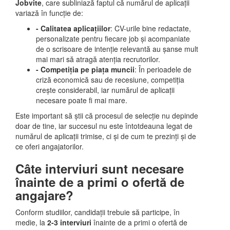
Jobvite
, care subliniază faptul că numărul de aplicații
variază în funcție de:
- Calitatea aplicațiilor
: CV-urile bine redactate,
personalizate pentru fiecare job și acompaniate
de o scrisoare de intenție relevantă au șanse mult
mai mari să atragă atenția recrutorilor.
- Competiția pe piața muncii
: În perioadele de
criză economică sau de recesiune, competiția
crește considerabil, iar numărul de aplicații
necesare poate fi mai mare.
Este important să știi că procesul de selecție nu depinde
doar de tine, iar succesul nu este întotdeauna legat de
numărul de aplicații trimise, ci și de cum te prezinți și de
ce oferi angajatorilor.
Câte interviuri sunt necesare
înainte de a primi o ofertă de
angajare?
Conform studiilor, candidații trebuie să participe, în
medie, la
2-3 interviuri
înainte de a primi o ofertă de