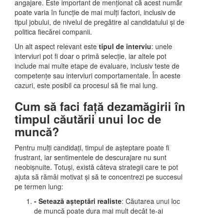
angajare. Este important de menționat că acest număr
poate varia în funcție de mai mulți factori, inclusiv de
tipul jobului, de nivelul de pregătire al candidatului și de
politica fiecărei companii.
Un alt aspect relevant este
tipul de interviu
: unele
interviuri pot fi doar o primă selecție, iar altele pot
include mai multe etape de evaluare, inclusiv teste de
competențe sau interviuri comportamentale. În aceste
cazuri, este posibil ca procesul să fie mai lung.
Cum să faci față dezamăgirii în
timpul căutării unui loc de
muncă?
Pentru mulți candidați, timpul de așteptare poate fi
frustrant, iar sentimentele de descurajare nu sunt
neobișnuite. Totuși, există câteva strategii care te pot
ajuta să rămâi motivat și să te concentrezi pe succesul
pe termen lung:
- Setează așteptări realiste
: Căutarea unui loc
de muncă poate dura mai mult decât te-ai