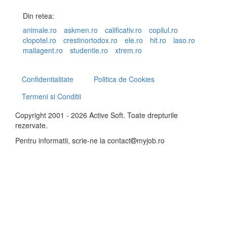
Din retea:
animale.ro
askmen.ro
calificativ.ro
copilul.ro
clopotel.ro
crestinortodox.ro
ele.ro
hit.ro
laso.ro
mailagent.ro
studentie.ro
xtrem.ro
Confidentialitate
Politica de Cookies
Termeni si Conditii
Copyright 2001 - 2026 Active Soft. Toate drepturile
rezervate.
Pentru informatii, scrie-ne la
contact
myjob.ro