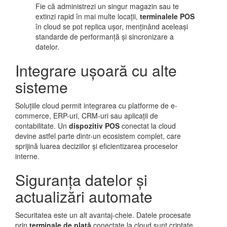
Fie că administrezi un singur magazin sau te
extinzi rapid în mai multe locații,
terminalele POS
în cloud se pot replica ușor, menținând aceleași
standarde de performanță și sincronizare a
datelor.
Integrare ușoară cu alte
sisteme
Soluțiile cloud permit integrarea cu platforme de e-
commerce, ERP-uri, CRM-uri sau aplicații de
contabilitate. Un
dispozitiv POS
conectat la cloud
devine astfel parte dintr-un ecosistem complet, care
sprijină luarea deciziilor și eficientizarea proceselor
interne.
Siguranța datelor și
actualizări automate
Securitatea este un alt avantaj-cheie. Datele procesate
prin
terminale de plată
conectate la cloud sunt criptate,