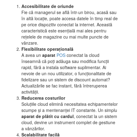
Accesibilitate de oriunde
Fie că managerul se află într-un birou, acasă sau
în altă locație, poate accesa datele în timp real de
pe orice dispozitiv conectat la internet. Această
caracteristică este esențială mai ales pentru
rețelele de magazine cu mai multe puncte de
vânzare.
Flexibilitate operațională
A avea un
aparat
POS
conectat la cloud
înseamnă că poți adăuga sau modifica funcții
rapid, fără a instala software suplimentar. Ai
nevoie de un nou utilizator, o funcționalitate de
fidelizare sau un sistem de discount automat?
Actualizările se fac instant, fără întreruperea
activității.
Reducerea costurilor
Soluțiile cloud elimină necesitatea echipamentelor
scumpe și a mentenanței IT constante. Un simplu
aparat de plătit cu cardul
, conectat la un sistem
cloud, devine un instrument complet de gestiune
a vânzărilor.
Scalabilitate facilă