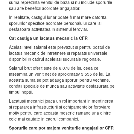
suma reprezinta venitul de baza si nu include sporurile
sau alte beneficii acordate angajatilor.
In realitate, castigul lunar poate fi mai mare datorita
sporurilor specifice acordate personalului care isi
desfasoara activitatea in sistemul feroviar.
Cat castiga un lacatus mecanic la CFR
Acelasi nivel salarial este prevazut si pentru postul de
lacatus mecanic de intretinere si reparatii universale,
disponibil in cadrul aceleiasi sucursale regionale.
Salariul brut oferit este de 6.078 de lei, ceea ce
inseamna un venit net de aproximativ 3.555 de lei. La
aceasta suma se pot adauga sporuri pentru vechime,
conditii speciale de munca sau activitate desfasurata pe
timpul noptii.
Lacatusii mecanici joaca un rol important in mentinerea
si repararea infrastructurii si echipamentelor feroviare,
motiv pentru care aceasta meserie ramane una dintre
cele mai cautate in cadrul companiei.
Sporurile care pot majora veniturile angajatilor CFR