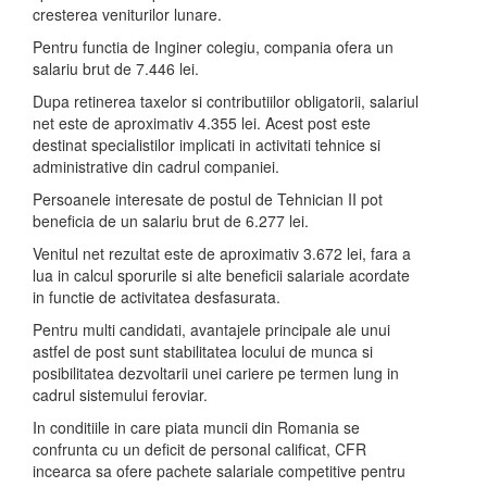
cresterea veniturilor lunare.
Pentru functia de Inginer colegiu, compania ofera un
salariu brut de 7.446 lei.
Dupa retinerea taxelor si contributiilor obligatorii, salariul
net este de aproximativ 4.355 lei. Acest post este
destinat specialistilor implicati in activitati tehnice si
administrative din cadrul companiei.
Persoanele interesate de postul de Tehnician II pot
beneficia de un salariu brut de 6.277 lei.
Venitul net rezultat este de aproximativ 3.672 lei, fara a
lua in calcul sporurile si alte beneficii salariale acordate
in functie de activitatea desfasurata.
Pentru multi candidati, avantajele principale ale unui
astfel de post sunt stabilitatea locului de munca si
posibilitatea dezvoltarii unei cariere pe termen lung in
cadrul sistemului feroviar.
In conditiile in care piata muncii din Romania se
confrunta cu un deficit de personal calificat, CFR
incearca sa ofere pachete salariale competitive pentru