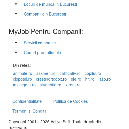
Locuri de munca in Bucuresti
Companii din Bucuresti
MyJob Pentru Companii:
Servicii companie
Coduri promotionale
Din retea:
animale.ro
askmen.ro
calificativ.ro
copilul.ro
clopotel.ro
crestinortodox.ro
ele.ro
hit.ro
laso.ro
mailagent.ro
studentie.ro
xtrem.ro
Confidentialitate
Politica de Cookies
Termeni si Conditii
Copyright 2001 - 2026 Active Soft. Toate drepturile
rezervate.