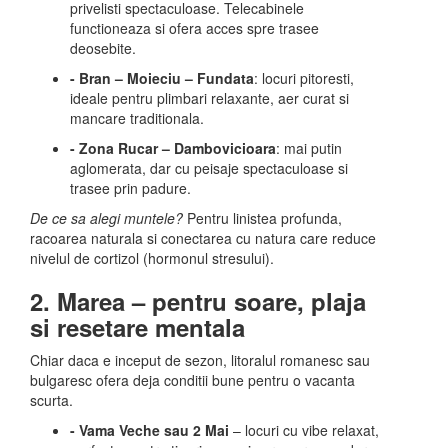
privelisti spectaculoase. Telecabinele
functioneaza si ofera acces spre trasee
deosebite.
- Bran – Moieciu – Fundata
: locuri pitoresti,
ideale pentru plimbari relaxante, aer curat si
mancare traditionala.
- Zona Rucar – Dambovicioara
: mai putin
aglomerata, dar cu peisaje spectaculoase si
trasee prin padure.
De ce sa alegi muntele?
Pentru linistea profunda,
racoarea naturala si conectarea cu natura care reduce
nivelul de cortizol (hormonul stresului).
2. Marea – pentru soare, plaja
si resetare mentala
Chiar daca e inceput de sezon, litoralul romanesc sau
bulgaresc ofera deja conditii bune pentru o vacanta
scurta.
- Vama Veche sau 2 Mai
– locuri cu vibe relaxat,