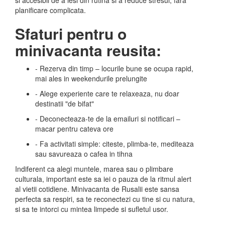
si accesibil de a iesi din rutina si a reduce stresul, fara
planificare complicata.
Sfaturi pentru o
minivacanta reusita:
- Rezerva din timp – locurile bune se ocupa rapid,
mai ales in weekendurile prelungite
- Alege experiente care te relaxeaza, nu doar
destinatii "de bifat"
- Deconecteaza-te de la emailuri si notificari –
macar pentru cateva ore
- Fa activitati simple: citeste, plimba-te, mediteaza
sau savureaza o cafea in tihna
Indiferent ca alegi muntele, marea sau o plimbare
culturala, important este sa iei o pauza de la ritmul alert
al vietii cotidiene. Minivacanta de Rusalii este sansa
perfecta sa respiri, sa te reconectezi cu tine si cu natura,
si sa te intorci cu mintea limpede si sufletul usor.