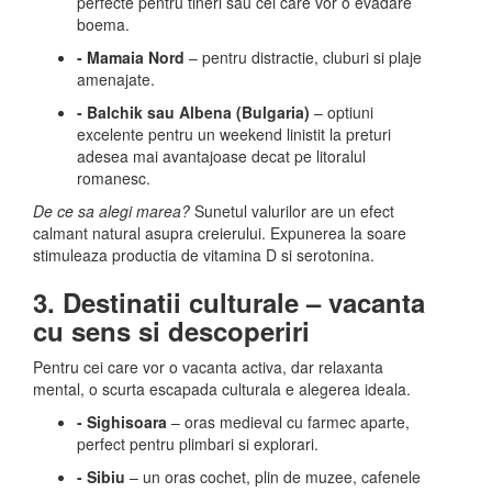
perfecte pentru tineri sau cei care vor o evadare
boema.
- Mamaia Nord
– pentru distractie, cluburi si plaje
amenajate.
- Balchik sau Albena (Bulgaria)
– optiuni
excelente pentru un weekend linistit la preturi
adesea mai avantajoase decat pe litoralul
romanesc.
De ce sa alegi marea?
Sunetul valurilor are un efect
calmant natural asupra creierului. Expunerea la soare
stimuleaza productia de vitamina D si serotonina.
3. Destinatii culturale – vacanta
cu sens si descoperiri
Pentru cei care vor o vacanta activa, dar relaxanta
mental, o scurta escapada culturala e alegerea ideala.
- Sighisoara
– oras medieval cu farmec aparte,
perfect pentru plimbari si explorari.
- Sibiu
– un oras cochet, plin de muzee, cafenele