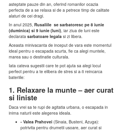
asteptate pauze din an, oferind romanilor ocazia
perfecta de a se relaxa si de a petrece timp de calitate
alaturi de cei dragi.
In anul 2025,
Rusaliile se sarbatoresc pe 8 iunie
(duminica) si 9 iunie (luni)
, iar ziua de luni este
declarata
sarbatoare legala
si zi libera.
Aceasta minivacanta de inceput de vara este momentul
ideal pentru o escapada scurta, fie ca alegi muntele,
marea sau o destinatie culturala.
Iata cateva sugestii care te pot ajuta sa alegi locul
perfect pentru a te elibera de stres si a-ti reincarca
bateriile:
1. Relaxare la munte – aer curat
si liniste
Daca vrei sa te rupi de agitatia urbana, o escapada in
inima naturii este alegerea ideala.
- Valea Prahovei
(Sinaia, Busteni, Azuga):
potrivita pentru drumetii usoare, aer curat si