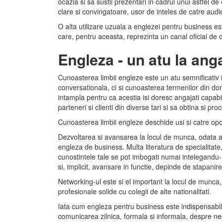
ocazia si sa sustii prezentari in cadrul unui astfel d
clare si convingatoare, usor de inteles de catre audi
O alta utilizare uzuala a englezei pentru business es
care, pentru aceasta, reprezinta un canal oficial de
Engleza - un atu la ang
Cunoasterea limbii engleze este un atu semnificativ 
conversationala, ci si cunoasterea termenilor din dom
intampla pentru ca acestia isi doresc angajati capabi
parteneri si clienti din diverse tari si sa obtina si pr
Cunoasterea limbii engleze deschide usi si catre oportu
Dezvoltarea si avansarea la locul de munca, odata angaj
engleza de business. Multa literatura de specialitate
cunostintele tale se pot imbogati numai intelegandu-
si, implicit, avansare in functie, depinde de stapanir
Networking-ul este si el important la locul de munca, 
profesionale solide cu colegii de alte nationalitati.
Iata cum engleza pentru business este indispensabila
comunicarea zilnica, formala si informala, despre n