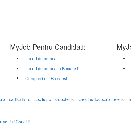
MyJob Pentru Candidati:
MyJo
Locuri de munca
Locuri de munca in Bucuresti
Companii din Bucuresti
.ro
calificativ.ro
copilul.ro
clopotel.ro
crestinortodox.ro
ele.ro
h
rmeni si Conditii