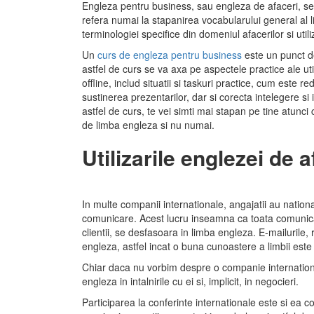
Engleza pentru business, sau engleza de afaceri, se r
refera numai la stapanirea vocabularului general al li
terminologiei specifice din domeniul afacerilor si utili
Un
curs de engleza pentru business
este un punct de
astfel de curs se va axa pe aspectele practice ale utili
offline, includ situatii si taskuri practice, cum este 
sustinerea prezentarilor, dar si corecta intelegere si
astfel de curs, te vei simti mai stapan pe tine atunci 
de limba engleza si nu numai.
Utilizarile englezei de a
In multe companii internationale, angajatii au national
comunicare. Acest lucru inseamna ca toata comunicarea
clientii, se desfasoara in limba engleza. E-mailurile, r
engleza, astfel incat o buna cunoastere a limbii est
Chiar daca nu vorbim despre o companie internationala
engleza in intalnirile cu ei si, implicit, in negocieri.
Participarea la conferinte internationale este si ea 