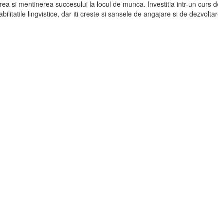
rea si mentinerea succesului la locul de munca. Investitia intr-un curs d
itatile lingvistice, dar iti creste si sansele de angajare si de dezvolta