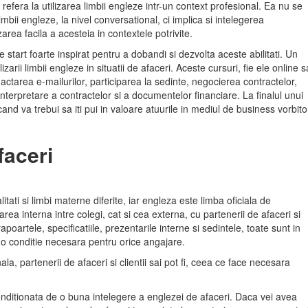
efera la utilizarea limbii engleze intr-un context profesional. Ea nu se
mbii engleze, la nivel conversational, ci implica si intelegerea
zarea facila a acesteia in contextele potrivite.
 start foarte inspirat pentru a dobandi si dezvolta aceste abilitati. Un
zarii limbii engleze in situatii de afaceri. Aceste cursuri, fie ele online 
redactarea e-mailurilor, participarea la sedinte, negocierea contractelor,
 interpretare a contractelor si a documentelor financiare. La finalul unui
cand va trebui sa iti pui in valoare atuurile in mediul de business vorbito
faceri
itati si limbi materne diferite, iar engleza este limba oficiala de
 interna intre colegi, cat si cea externa, cu partenerii de afaceri si
apoartele, specificatiile, prezentarile interne si sedintele, toate sunt in
e o conditie necesara pentru orice angajare.
, partenerii de afaceri si clientii sai pot fi, ceea ce face necesara
conditionata de o buna intelegere a englezei de afaceri. Daca vei avea