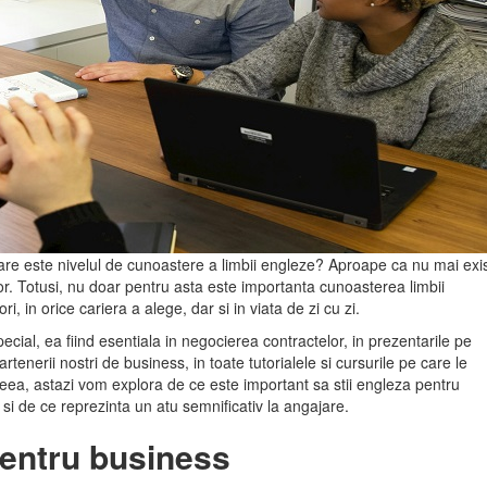
u care este nivelul de cunoastere a limbii engleze? Aproape ca nu mai exi
tor. Totusi, nu doar pentru asta este importanta cunoasterea limbii
 in orice cariera a alege, dar si in viata de zi cu zi.
cial, ea fiind esentiala in negocierea contractelor, in prezentarile pe
artenerii nostri de business, in toate tutorialele si cursurile pe care le
eea, astazi vom explora de ce este important sa stii engleza pentru
ce si de ce reprezinta un atu semnificativ la angajare.
entru business