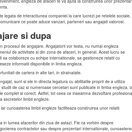
e eveniment, engleza de afaceri te va ajuta la construirea unor prezentar
enta.
te legata de interactiunea companiei la care lucrezi pe retelele sociale,
 comunicare ce poate aduce vanzari, parteneri sau angajati valorosi.
ajare si dupa
in procesul de angajare. Angajatorii vor testa, nu numai engleza
eniul de activitate si din zona de afaceri, in general. Acest lucru se
li sa colaboreze cu echipe internationale, sa gestioneze relatii cu
oceseze informatii disponibile in limba engleza.
nitati de cariera in alte tari, in strainatate.
at, sunt si ele in directa legatura cu abilitatile proprii de a utiliza
, studii de caz si numeroase cercetari sunt publicate in limba engleza, i
le complet si corect. Astfel, tot ceea ce inseamna dezvoltare profesiona
ea secretelor limbii engleze.
iar cunoasterea limbii engleze faciliteaza construirea unor relatii
 in lumea afacerilor din ziua de astazi. Fie ca vorbim despre
egocierea contractelor sau despre prezentari internationale, cunoastere