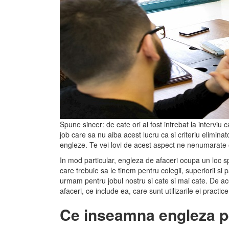
Spune sincer: de cate ori ai fost intrebat la intervi
job care sa nu aiba acest lucru ca si criteriu elimina
engleze. Te vei lovi de acest aspect ne nenumarate ori,
In mod particular, engleza de afaceri ocupa un loc spe
care trebuie sa le tinem pentru colegii, superiorii si p
urmam pentru jobul nostru si cate si mai cate. De ac
afaceri, ce include ea, care sunt utilizarile ei practi
Ce inseamna engleza p