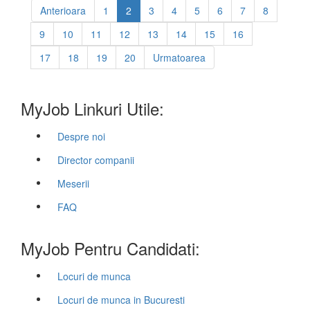
Anterioara
1
2
3
4
5
6
7
8
9
10
11
12
13
14
15
16
17
18
19
20
Urmatoarea
MyJob Linkuri Utile:
Despre noi
Director companii
Meserii
FAQ
MyJob Pentru Candidati:
Locuri de munca
Locuri de munca in Bucuresti