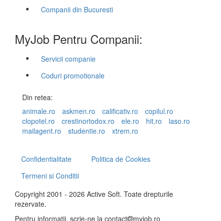
Companii din Bucuresti
MyJob Pentru Companii:
Servicii companie
Coduri promotionale
Din retea:
animale.ro
askmen.ro
calificativ.ro
copilul.ro
clopotel.ro
crestinortodox.ro
ele.ro
hit.ro
laso.ro
mailagent.ro
studentie.ro
xtrem.ro
Confidentialitate
Politica de Cookies
Termeni si Conditii
Copyright 2001 - 2026 Active Soft. Toate drepturile
rezervate.
Pentru informatii, scrie-ne la
contact
myjob.ro