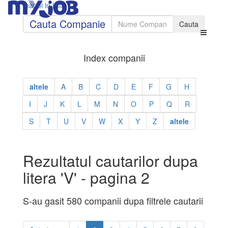
Inapoi in lista
Cauta Companie
Index companii
altele
A
B
C
D
E
F
G
H
I
J
K
L
M
N
O
P
Q
R
S
T
U
V
W
X
Y
Z
altele
Rezultatul cautarilor dupa
litera 'V' - pagina 2
S-au gasit 580 companii dupa filtrele cautarii