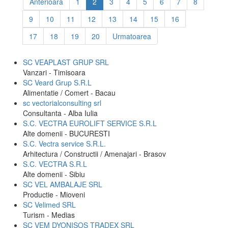
Anterioara
1
2
3
4
5
6
7
8
9
10
11
12
13
14
15
16
17
18
19
20
Urmatoarea
SC VEAPLAST GRUP SRL
Vanzari - Timisoara
SC Veard Grup S.R.L
Alimentatie / Comert - Bacau
sc vectorialconsulting srl
Consultanta - Alba Iulia
S.C. VECTRA EUROLIFT SERVICE S.R.L
Alte domenii - BUCURESTI
S.C. Vectra service S.R.L.
Arhitectura / Constructii / Amenajari - Brasov
S.C. VECTRA S.R.L
Alte domenii - Sibiu
SC VEL AMBALAJE SRL
Productie - Mioveni
SC Velimed SRL
Turism - Medias
SC VEM DYONISOS TRADEX SRL