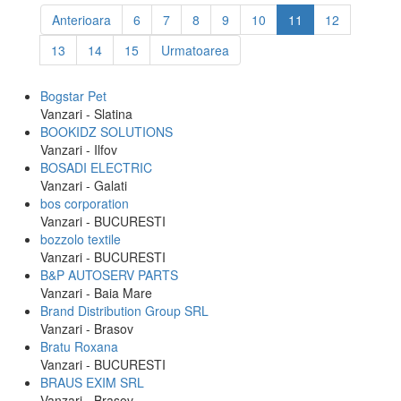
Anterioara
6
7
8
9
10
11
12
13
14
15
Urmatoarea
Bogstar Pet
Vanzari - Slatina
BOOKIDZ SOLUTIONS
Vanzari - Ilfov
BOSADI ELECTRIC
Vanzari - Galati
bos corporation
Vanzari - BUCURESTI
bozzolo textile
Vanzari - BUCURESTI
B&P AUTOSERV PARTS
Vanzari - Baia Mare
Brand Distribution Group SRL
Vanzari - Brasov
Bratu Roxana
Vanzari - BUCURESTI
BRAUS EXIM SRL
Vanzari - Brasov