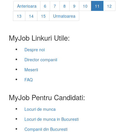
Anterioara
6
7
8
9
10
11
12
13
14
15
Urmatoarea
MyJob Linkuri Utile:
Despre noi
Director companii
Meserii
FAQ
MyJob Pentru Candidati:
Locuri de munca
Locuri de munca in Bucuresti
Companii din Bucuresti