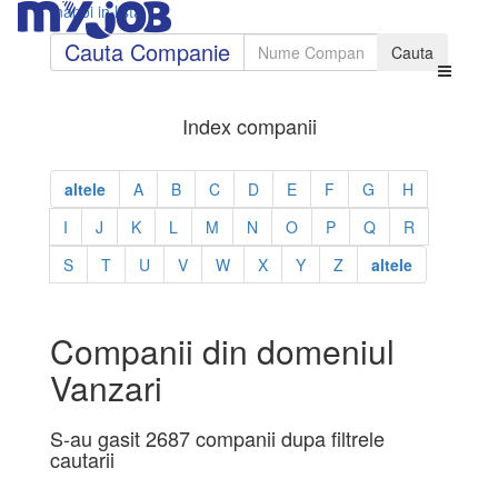
Inapoi in lista
Cauta Companie
Index companii
altele
A
B
C
D
E
F
G
H
I
J
K
L
M
N
O
P
Q
R
S
T
U
V
W
X
Y
Z
altele
Companii din domeniul
Vanzari
S-au gasit 2687 companii dupa filtrele
cautarii