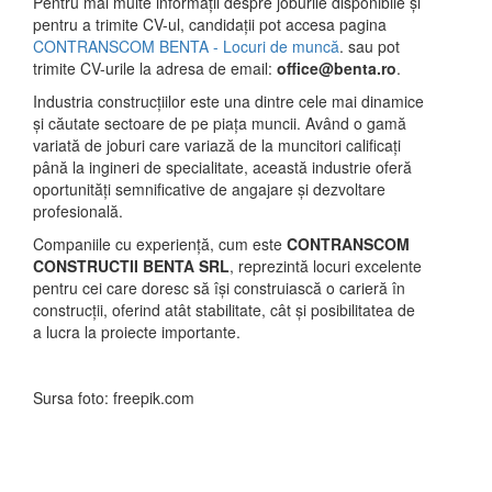
Pentru mai multe informații despre joburile disponibile și
pentru a trimite CV-ul, candidații pot accesa pagina
CONTRANSCOM BENTA - Locuri de muncă
. sau pot
trimite CV-urile la adresa de email:
office@benta.ro
.
Industria construcțiilor este una dintre cele mai dinamice
și căutate sectoare de pe piața muncii. Având o gamă
variată de joburi care variază de la muncitori calificați
până la ingineri de specialitate, această industrie oferă
oportunități semnificative de angajare și dezvoltare
profesională.
Companiile cu experiență, cum este
CONTRANSCOM
CONSTRUCTII BENTA SRL
, reprezintă locuri excelente
pentru cei care doresc să își construiască o carieră în
construcții, oferind atât stabilitate, cât și posibilitatea de
a lucra la proiecte importante.
Sursa foto: freepik.com