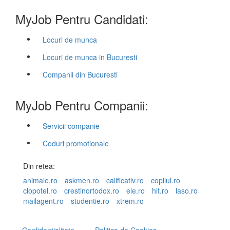
MyJob Pentru Candidati:
Locuri de munca
Locuri de munca in Bucuresti
Companii din Bucuresti
MyJob Pentru Companii:
Servicii companie
Coduri promotionale
Din retea:
animale.ro
askmen.ro
calificativ.ro
copilul.ro
clopotel.ro
crestinortodox.ro
ele.ro
hit.ro
laso.ro
mailagent.ro
studentie.ro
xtrem.ro