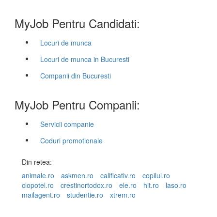
MyJob Pentru Candidati:
Locuri de munca
Locuri de munca in Bucuresti
Companii din Bucuresti
MyJob Pentru Companii:
Servicii companie
Coduri promotionale
Din retea:
animale.ro
askmen.ro
calificativ.ro
copilul.ro
clopotel.ro
crestinortodox.ro
ele.ro
hit.ro
laso.ro
mailagent.ro
studentie.ro
xtrem.ro