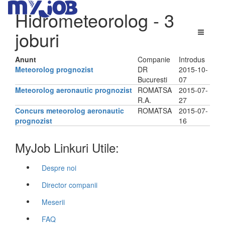
Hidrometeorolog
- 3
joburi
Anunt
Companie
Introdus
Meteorolog prognozist
DR
2015-10-
Bucuresti
07
Meteorolog aeronautic prognozist
ROMATSA
2015-07-
R.A.
27
Concurs meteorolog aeronautic
ROMATSA
2015-07-
prognozist
16
MyJob Linkuri Utile:
Despre noi
Director companii
Meserii
FAQ