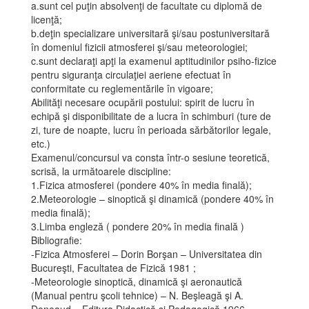
a.sunt cel puţin absolvenţi de facultate cu diplomă de
licenţă;
b.deţin specializare universitară şi/sau postuniversitară
în domeniul fizicii atmosferei şi/sau meteorologiei;
c.sunt declaraţi apţi la examenul aptitudinilor psiho-fizice
pentru siguranţa circulaţiei aeriene efectuat în
conformitate cu reglementările în vigoare;
Abilităţi necesare ocupării postului: spirit de lucru în
echipă şi disponibilitate de a lucra în schimburi (ture de
zi, ture de noapte, lucru în perioada sărbătorilor legale,
etc.)
Examenul/concursul va consta într-o sesiune teoretică,
scrisă, la următoarele discipline:
1.Fizica atmosferei (pondere 40% în media finală);
2.Meteorologie – sinoptică şi dinamică (pondere 40% în
media finală);
3.Limba engleză ( pondere 20% în media finală )
Bibliografie:
-Fizica Atmosferei – Dorin Borşan – Universitatea din
Bucureşti, Facultatea de Fizică 1981 ;
-Meteorologie sinoptică, dinamică şi aeronautică
(Manual pentru şcoli tehnice) – N. Beşleagă şi A.