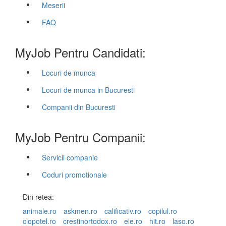
Meserii
FAQ
MyJob Pentru Candidati:
Locuri de munca
Locuri de munca in Bucuresti
Companii din Bucuresti
MyJob Pentru Companii:
Servicii companie
Coduri promotionale
Din retea:
animale.ro
askmen.ro
calificativ.ro
copilul.ro
clopotel.ro
crestinortodox.ro
ele.ro
hit.ro
laso.ro