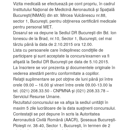
Vizita medicală se efectuează pe cont propriu, în cadrul
Institutului Naţional de Medicină Aeronautică şi Spaţială
Bucureşti(INMAS) din str. Mircea Vulcănescu nr.88,
sector 1, Bucureşti, pentru obţinerea certificării medicale
pentru personal MET.
Dosarul se va depune la Sediul DR Bucureşti din Bd. Ion
Ionescu de la Brad, nr.10, Sector 1, Bucureşti, cel mai
târziu până la data de 2.10.2015 ora 12.00.
Lista cu persoanele care îndeplinesc condiţiile de
participare şi sunt acceptate la concurs/examen va fi
afişată la Sediul DR Bucureşti pe data de 5.10.2015.
La înscriere se vor prezenta şi documentele originale în
vederea atestării pentru conformitate a copiilor.
Relaţii suplimentare se pot obţine de luni până joi între
orele 09.00 – 16.00 şi vineri între orele 09.00-13.00 la
tel. (021) 208.33.50 - CNPMNA şi (021) 208.33.78 –
Serviciul Resurse Umane.
Rezultatul concursului se va afişa la sediul unităţii în
maxim 5 zile lucrătoare de la data susţinerii concursului.
Contestaţii se pot depune în scris la Autoritatea
Aeronautică Civilă Română (AACR), Şoseaua Bucureşti-
Ploieşti nr. 38-40, Sector 1, Bucureşti, în termen de 2