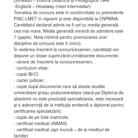
Doneaud – Editura Didactică şi Pedagogică 1966
-Engleză – Headway (nivel intermediar)
Tematica de concurs este în conformitate cu prevederile
PIAC-LMET în vigoare şi este disponibilă la CNPMNA.
Candidatul declarat admis va fi cel cu media generală
cea mai mare. Media generală minimă de admitere este
7 (şapte). Nota minimă pentru promovarea unei
discipline de concurs este 5 (cinci).
În vederea înscrierii la concurs/examen, candidaţii vor
depune un dosar cuprinzând următoarele documente:
- cerere de înscriere la concurs/examen;
- curriculum vitae;
- copie BI/CI;
- cazier judiciar;
- copie după documente care să ateste studiile
universitare şi/sau postuniversitare (dacă pe Diploma de
absolvire nu este precizată specializarea, este necesară
şi o adeverinţă de la instituţia emitentă a diplomei pentru
certificarea specializării);
- copie de pe foile matricole;
- certificat medical (INMAS)
- certificat medical (apt muncă – de la medicul de
familie)