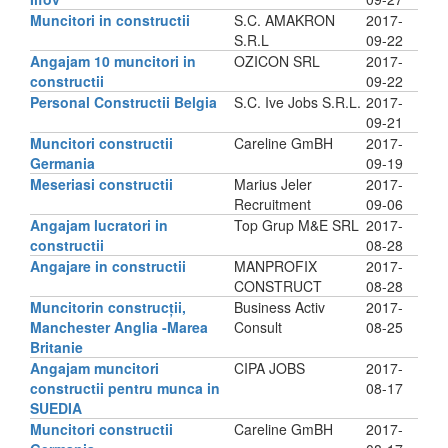
Muncitori in constructii
S.C. AMAKRON
2017-
S.R.L
09-22
Angajam 10 muncitori in
OZICON SRL
2017-
constructii
09-22
Personal Constructii Belgia
S.C. Ive Jobs S.R.L.
2017-
09-21
Muncitori constructii
Careline GmBH
2017-
Germania
09-19
Meseriasi constructii
Marius Jeler
2017-
Recruitment
09-06
Angajam lucratori in
Top Grup M&E SRL
2017-
constructii
08-28
Angajare in constructii
MANPROFIX
2017-
CONSTRUCT
08-28
Muncitorin construcții,
Business Activ
2017-
Manchester Anglia -Marea
Consult
08-25
Britanie
Angajam muncitori
CIPA JOBS
2017-
constructii pentru munca in
08-17
SUEDIA
Muncitori constructii
Careline GmBH
2017-