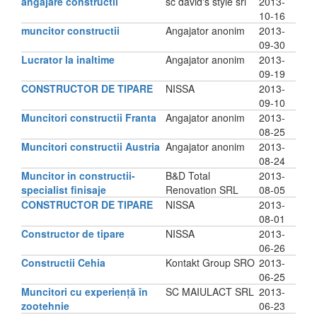
angajare constructii
sc david's style srl
2013-
10-16
muncitor constructii
Angajator anonim
2013-
09-30
Lucrator la inaltime
Angajator anonim
2013-
09-19
CONSTRUCTOR DE TIPARE
NISSA
2013-
09-10
Muncitori constructii Franta
Angajator anonim
2013-
08-25
Muncitori constructii Austria
Angajator anonim
2013-
08-24
Muncitor in constructii-
B&D Total
2013-
specialist finisaje
Renovation SRL
08-05
CONSTRUCTOR DE TIPARE
NISSA
2013-
08-01
Constructor de tipare
NISSA
2013-
06-26
Constructii Cehia
Kontakt Group SRO
2013-
06-25
Muncitori cu experiență în
SC MAIULACT SRL
2013-
zootehnie
06-23