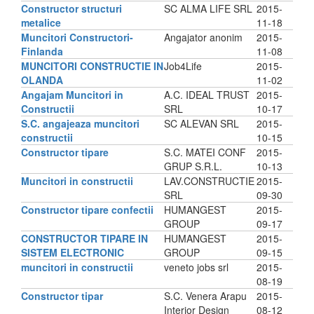
Constructor structuri
SC ALMA LIFE SRL
2015-
metalice
11-18
Muncitori Constructori-
Angajator anonim
2015-
Finlanda
11-08
MUNCITORI CONSTRUCTIE IN
Job4Life
2015-
OLANDA
11-02
Angajam Muncitori in
A.C. IDEAL TRUST
2015-
Constructii
SRL
10-17
S.C. angajeaza muncitori
SC ALEVAN SRL
2015-
constructii
10-15
Constructor tipare
S.C. MATEI CONF
2015-
GRUP S.R.L.
10-13
Muncitori in constructii
LAV.CONSTRUCTIE
2015-
SRL
09-30
Constructor tipare confectii
HUMANGEST
2015-
GROUP
09-17
CONSTRUCTOR TIPARE IN
HUMANGEST
2015-
SISTEM ELECTRONIC
GROUP
09-15
muncitori in constructii
veneto jobs srl
2015-
08-19
Constructor tipar
S.C. Venera Arapu
2015-
Interior Design
08-12