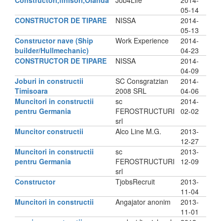
Constructori,finisori,Olanda
Job4Life
2014-
05-14
CONSTRUCTOR DE TIPARE
NISSA
2014-
05-13
Constructor nave (Ship
Work Experience
2014-
builder/Hullmechanic)
04-23
CONSTRUCTOR DE TIPARE
NISSA
2014-
04-09
Joburi in constructii
SC Consgratzian
2014-
Timisoara
2008 SRL
04-06
Muncitori in constructii
sc
2014-
pentru Germania
FEROSTRUCTURI
02-02
srl
Muncitor constructii
Alco Line M.G.
2013-
12-27
Muncitori in constructii
sc
2013-
pentru Germania
FEROSTRUCTURI
12-09
srl
Constructor
TjobsRecruit
2013-
11-04
Muncitori in constructii
Angajator anonim
2013-
11-01