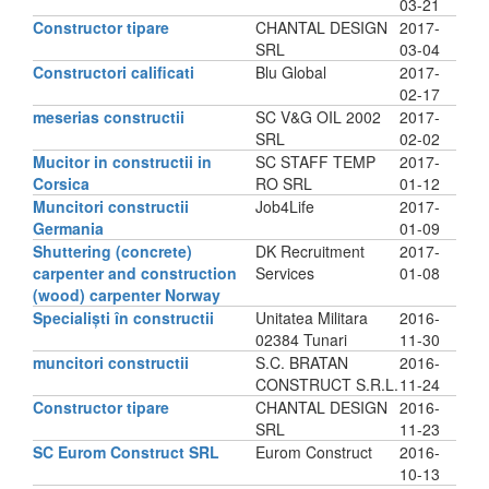
03-21
Constructor tipare
CHANTAL DESIGN
2017-
SRL
03-04
Constructori calificati
Blu Global
2017-
02-17
meserias constructii
SC V&G OIL 2002
2017-
SRL
02-02
Mucitor in constructii in
SC STAFF TEMP
2017-
Corsica
RO SRL
01-12
Muncitori constructii
Job4Life
2017-
Germania
01-09
Shuttering (concrete)
DK Recruitment
2017-
carpenter and construction
Services
01-08
(wood) carpenter Norway
Specialiști în constructii
Unitatea Militara
2016-
02384 Tunari
11-30
muncitori constructii
S.C. BRATAN
2016-
CONSTRUCT S.R.L.
11-24
Constructor tipare
CHANTAL DESIGN
2016-
SRL
11-23
SC Eurom Construct SRL
Eurom Construct
2016-
10-13