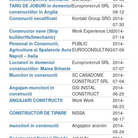
TARG DE JOBURI in domeniul
Europrorecruit SRL
2014-
constructiilor in Anglia
08-12
Constructii necalificati
Kontakt Group SRO
2014-
07-30
Constructor nave (Ship
Work Experience Ltd
2014-
builder/Hullmechanic)
07-14
Personal in Constructii,
PUBLIC
2014-
Agricultura si Spalatorie Auto
EUROCONSULTING
07-09
Napoli – Italia
Lucratori in domeniul
Europrorecruit SRL
2014-
constructiilor- Marea Britanie
07-07
Muncitor in constructii
SC CASADOME
2014-
CONSTRUCT SRL
07-04
Angajam muncitori in
GSI INSTAL
2014-
constructii
CONSTRUCT
06-25
ANGAJARI CONSTRUCTII
Work Work
2014-
06-23
CONSTRUCTOR DE TIPARE
NISSA
2014-
06-17
muncitori in constructii
Angajator anonim
2014-
05-24