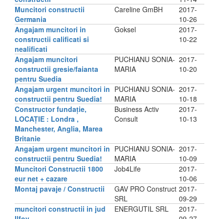
Muncitori constructii
Careline GmBH
2017-
Germania
10-26
Angajam muncitori in
Goksel
2017-
constructii calificati si
10-22
nealificati
Angajam muncitori
PUCHIANU SONIA-
2017-
constructii gresie/faianta
MARIA
10-20
pentru Suedia
Angajam urgent muncitori in
PUCHIANU SONIA-
2017-
constructii pentru Suedia!
MARIA
10-18
Constructor fundație,
Business Activ
2017-
LOCAȚIE : Londra ,
Consult
10-13
Manchester, Anglia, Marea
Britanie
Angajam urgent muncitori in
PUCHIANU SONIA-
2017-
constructii pentru Suedia!
MARIA
10-09
Muncitori Constructii 1800
Job4Life
2017-
eur net + cazare
10-06
Montaj pavaje / Constructii
GAV PRO Construct
2017-
SRL
09-29
muncitori constructii in jud
ENERGUTIL SRL
2017-
Ilfov
09-27