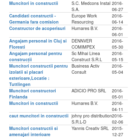
Muncitori in constructii
S.C. Medcons Instal
2016-
S.A.
06-27
Candidati constructii -
Europe Work
2016-
Germania fara comision
Resourcing
06-14
Constructor de acoperisuri
Humares B.V.
2016-
06-01
Angajam personal in Cluj si
DENNVER
2016-
Floresti
COMIMPEX
05-30
Angajam personal pentru
Sc Mihai Linea
2016-
construcții
Construct S.R.L
05-15
Muncitori constructii pentru
Business Activ
2016-
izolatii si placari
Consult
05-04
exterioare,Locatie :
Tuttlingen
Muncitori constructori
ADICIO PRO SRL
2016-
Finlanda
05-01
Muncitori in constructii
Humares B.V.
2016-
04-11
caut muncitori in constructii
johny pro distribution
2016-
S.R.L-D
02-06
Muncitori constructii si
Yannis Creativ SRL
2015-
amenajari interioare
12-27