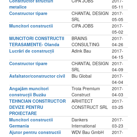
Constructor structuri
CIPA JOBS
2017-
metalice
05-11
Constructor tipare
CHANTAL DESIGN
2017-
SRL
05-05
Muncitori constructii
CIPA JOBS
2017-
05-02
MUNCITORI CONSTRUCTII
BRAINS
2017-
TERASAMENTE- Olanda
CONSULTING
04-26
Lucrări de construcții
Adink Bau
2017-
04-15
Constructor tipare
CHANTAL DESIGN
2017-
SRL
04-09
Asfaltator/constructor civil
Blu Global
2017-
04-04
Angajăm muncitori
Troia Premium
2017-
construcţii Buzău
Construct
04-03
TEHNCIAN CONSTRUCTOR
ARHITECT
2017-
DEVIZE PENTRU
CONSTRUCT SRL
03-25
PROIECTARE
Muncitori constructii
Dankers
2017-
Germania
International
03-23
Ajutor pentru constructii
WDV Bau GmbH
2017-