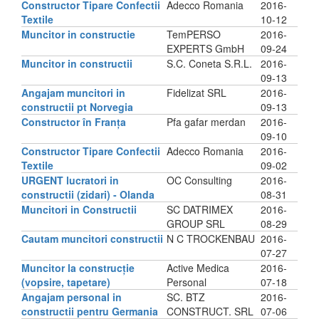
Constructor Tipare Confectii
Adecco Romania
2016-
Textile
10-12
Muncitor in constructie
TemPERSO
2016-
EXPERTS GmbH
09-24
Muncitor in constructii
S.C. Coneta S.R.L.
2016-
09-13
Angajam muncitori in
Fidelizat SRL
2016-
constructii pt Norvegia
09-13
Constructor în Franța
Pfa gafar merdan
2016-
09-10
Constructor Tipare Confectii
Adecco Romania
2016-
Textile
09-02
URGENT lucratori in
OC Consulting
2016-
constructii (zidari) - Olanda
08-31
Muncitori in Constructii
SC DATRIMEX
2016-
GROUP SRL
08-29
Cautam muncitori constructii
N C TROCKENBAU
2016-
07-27
Muncitor la construcție
Active Medica
2016-
(vopsire, tapetare)
Personal
07-18
Angajam personal in
SC. BTZ
2016-
constructii pentru Germania
CONSTRUCT. SRL
07-06