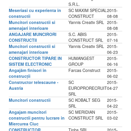
S.R.L.
Meseriasi cu experienta in
SC MAXIM SPECIAL
2015-
constructii
CONSTRUCT
08-08
Muncitori constructii si
Yannis Creativ SRL
2015-
amenajari interioare
08-08
ANGAJARE MUNCIRORI
S.C. ABIS
2015-
CONSTRUCTII
CONSTRUCT SRL
07-16
Muncitori constructii si
Yannis Creativ SRL
2015-
amenajari interioare
06-23
CONSTRUCTOR TIPARE IN
HUMANGEST
2015-
SISTEM ELECTRONIC
GROUP
06-16
Angajăm finisori în
Farcas Construct
2015-
construcții
06-02
Constructor telescaune -
SC
2015-
Austria
EUROPRORECRUIT
04-27
SRL
Muncitori constructii
SC KOBALT SEG
2015-
SRL
04-22
Angajam muncitori
SC MERIDIAN
2015-
constructii pentru lucrare in
CONSTRUCT SRL
03-02
Miercurea Ciuc
CONSTRUCTOR
Tjobs SRL
2015-