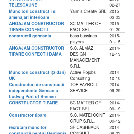
TELESCAUNE
02-27
Muncitori constructii si
Yannis Creativ SRL
2015-
amenajari interioare
02-23
ANGAJAM CONSTRUCTOR
SC MATTER OF
2015-
TIPARE CONFECTII
FACT SRL
01-20
constructii germania
boss bussines
2015-
players
01-15
ANGAJAM CONSTRUCTOR
S.C. ALMAZ
2014-
TIPARE CONFECTII DAMA
DESIGN
12-19
MANAGEMENT
S.R.L.
Muncitori constructii(zidari)
Active Rojobs
2014-
UK
Consulting
10-10
Constructori de construcții
TOP PAYROLL
2014-
independente Germania -
SERVICE
09-29
Ludwig Port of Bremen
CONSTRUCTOR TIPARE
SC MATTER OF
2014-
FACT SRL
09-19
Constructor tipare
S.C. MATEI CONF
2014-
GRUP S.R.L.
09-12
recrutam muncitori
SP-CASHBACK
2014-
constructii pentru Germania
CONSULT
09-03