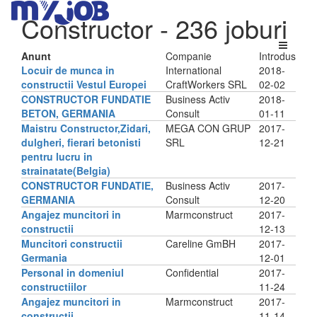
Constructor
- 236 joburi
Anunt
Companie
Introdus
Locuir de munca in
International
2018-
constructii Vestul Europei
CraftWorkers SRL
02-02
CONSTRUCTOR FUNDATIE
Business Activ
2018-
BETON, GERMANIA
Consult
01-11
Maistru Constructor,Zidari,
MEGA CON GRUP
2017-
dulgheri, fierari betonisti
SRL
12-21
pentru lucru in
strainatate(Belgia)
CONSTRUCTOR FUNDATIE,
Business Activ
2017-
GERMANIA
Consult
12-20
Angajez muncitori in
Marmconstruct
2017-
constructii
12-13
Muncitori constructii
Careline GmBH
2017-
Germania
12-01
Personal in domeniul
Confidential
2017-
constructiilor
11-24
Angajez muncitori in
Marmconstruct
2017-
constructii
11-14