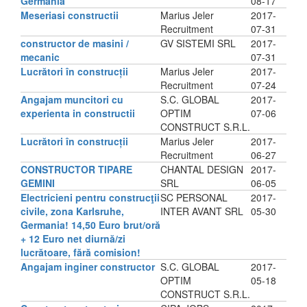
Germania
08-17
Meseriasi constructii
Marius Jeler
2017-
Recruitment
07-31
constructor de masini /
GV SISTEMI SRL
2017-
mecanic
07-31
Lucrători în construcții
Marius Jeler
2017-
Recruitment
07-24
Angajam muncitori cu
S.C. GLOBAL
2017-
experienta in constructii
OPTIM
07-06
CONSTRUCT S.R.L.
Lucrători în construcții
Marius Jeler
2017-
Recruitment
06-27
CONSTRUCTOR TIPARE
CHANTAL DESIGN
2017-
GEMINI
SRL
06-05
Electricieni pentru construcţii
SC PERSONAL
2017-
civile, zona Karlsruhe,
INTER AVANT SRL
05-30
Germania! 14,50 Euro brut/oră
+ 12 Euro net diurnă/zi
lucrătoare, fără comision!
Angajam inginer constructor
S.C. GLOBAL
2017-
OPTIM
05-18
CONSTRUCT S.R.L.