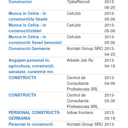
Constructor
TjobsRecruit
2013-
06-20
Munca in Cehia - in
CehJob
2013-
constructii/la fatade
05-06
Munca in Cehia - in
CehJob
2013-
constructii/zidari
05-06
Munca in Cehia - in
CehJob
2013-
constructii/ fierari betonisti
05-06
Constructii Germania
Kontakt Group SRO
2013-
04-23
Angajam personal in:
Arbeits Job Ro
2013-
agricultura, construcții,
04-16
sanatate, curatenie etc.
CONSTRUCTII
Centrul de
2013-
Consultanta
04-09
Profesionala SRL
CONSTRUCTII
Centrul de
2013-
Consultanta
03-30
Profesionala SRL
PERSONAL CONSTRUCTII-
follow frontiers
2013-
GERMANIA
03-19
Personal in constructii
Kontakt Group SRO
2013-