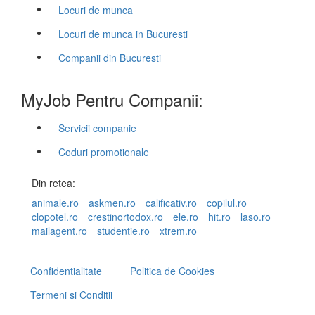
Locuri de munca
Locuri de munca in Bucuresti
Companii din Bucuresti
MyJob Pentru Companii:
Servicii companie
Coduri promotionale
Din retea:
animale.ro
askmen.ro
calificativ.ro
copilul.ro
clopotel.ro
crestinortodox.ro
ele.ro
hit.ro
laso.ro
mailagent.ro
studentie.ro
xtrem.ro
Confidentialitate
Politica de Cookies
Termeni si Conditii