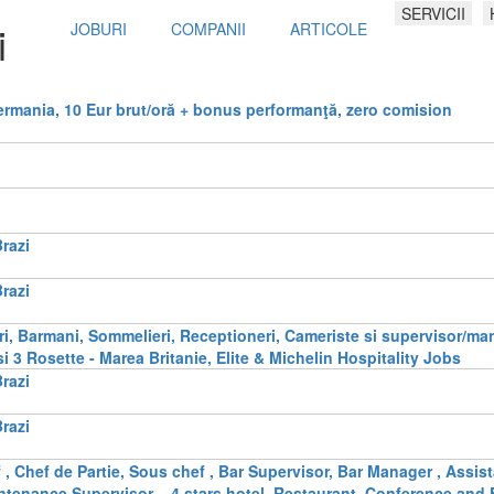
SERVICII
i
JOBURI
COMPANII
ARTICOLE
ermania, 10 Eur brut/oră + bonus performanţă, zero comision
Brazi
Brazi
tari, Barmani, Sommelieri, Receptioneri, Cameriste si supervisor/m
i 3 Rosette - Marea Britanie, Elite & Michelin Hospitality Jobs
Brazi
Brazi
, Chef de Partie, Sous chef , Bar Supervisor, Bar Manager , Assis
enance Supervisor – 4 stars hotel, Restaurant, Conference and 