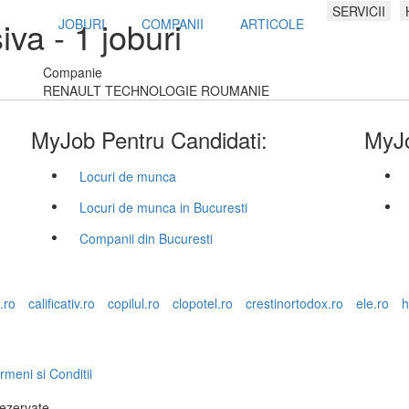
SERVICII
siva
- 1 joburi
JOBURI
COMPANII
ARTICOLE
Companie
RENAULT TECHNOLOGIE ROUMANIE
MyJob Pentru Candidati:
MyJo
Locuri de munca
Locuri de munca in Bucuresti
Companii din Bucuresti
.ro
calificativ.ro
copilul.ro
clopotel.ro
crestinortodox.ro
ele.ro
h
rmeni si Conditii
rezervate.