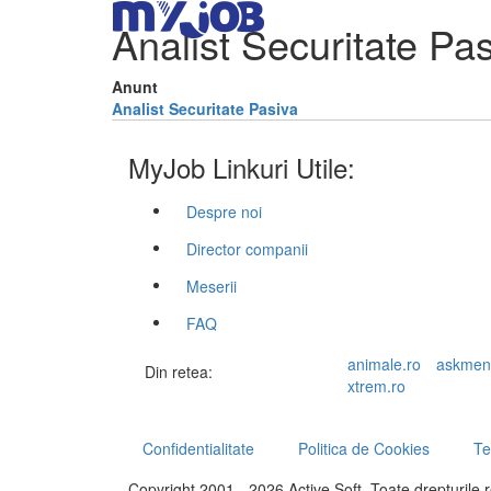
Analist Securitate Pa
Anunt
Analist Securitate Pasiva
MyJob Linkuri Utile:
Despre noi
Director companii
Meserii
FAQ
animale.ro
askmen
Din retea:
xtrem.ro
Confidentialitate
Politica de Cookies
Te
Copyright 2001 - 2026 Active Soft. Toate drepturile 