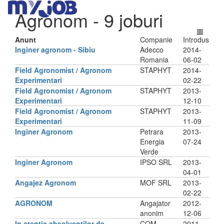
Agronom
- 9 joburi
Anunt
Companie
Introdus
Inginer agronom - Sibiu
Adecco
2014-
Romania
06-02
Field Agronomist / Agronom
STAPHYT
2014-
Experimentari
02-22
Field Agronomist / Agronom
STAPHYT
2013-
Experimentari
12-10
Field Agronomist / Agronom
STAPHYT
2013-
Experimentari
11-09
Inginer Agronom
Petrara
2013-
Energia
07-24
Verde
Inginer Agronom
IPSO SRL
2013-
04-01
Angajez Agronom
MOF SRL
2013-
02-22
AGRONOM
Angajator
2012-
anonim
12-06
In atentia absolventilor de
COM
2011-