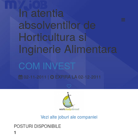
In atentia
absolventilor de
Horticultura si
Inginerie Alimentara
COM INVEST
02-11-2011 |
EXPIRA LA 02-12-2011
Vezi alte joburi ale companiei
POSTURI DISPONIBILE
1