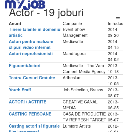
Actor
- 19 joburi
Anunt
Companie
Introdus
Tinere talente in domeniul
Event Show
2014-
artistic
Management
09-20
Actori pentru realizare
Mediawrite
2014-
clipuri video internet
04-15
Actori neprofesionisti
Mandragora
2014-
04-02
Figuranti/Actori
Mediawrite - The Web
2013-
Content-Media Agency
10-18
Teatru-Cursuri Gratuite
Arthesium
2013-
10-05
Youth Staff
Job Selection, Brasov
2013-
08-07
ACTORI / ACTRITE
CREATIVE CANAL
2013-
MEDIA
06-25
CASTING PERSOANE
CASA DE PRODUCTIE
2013-
TV REFRESH TARGET
05-07
Casting actori si figuratie
Lumiere Artists
2012-
film lungmetraj
10-04