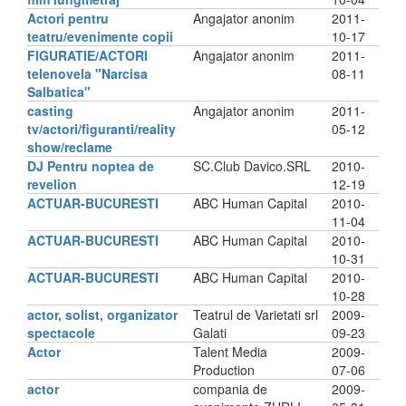
Actori pentru
Angajator anonim
2011-
teatru/evenimente copii
10-17
FIGURATIE/ACTORI
Angajator anonim
2011-
telenovela "Narcisa
08-11
Salbatica"
casting
Angajator anonim
2011-
tv/actori/figuranti/reality
05-12
show/reclame
DJ Pentru noptea de
SC.Club Davico.SRL
2010-
revelion
12-19
ACTUAR-BUCURESTI
ABC Human Capital
2010-
11-04
ACTUAR-BUCURESTI
ABC Human Capital
2010-
10-31
ACTUAR-BUCURESTI
ABC Human Capital
2010-
10-28
actor, solist, organizator
Teatrul de Varietati srl
2009-
spectacole
Galati
09-23
Actor
Talent Media
2009-
Production
07-06
actor
compania de
2009-