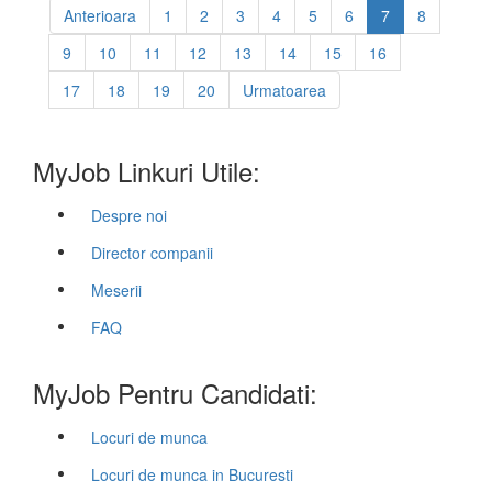
Anterioara
1
2
3
4
5
6
7
8
9
10
11
12
13
14
15
16
17
18
19
20
Urmatoarea
MyJob Linkuri Utile:
Despre noi
Director companii
Meserii
FAQ
MyJob Pentru Candidati:
Locuri de munca
Locuri de munca in Bucuresti