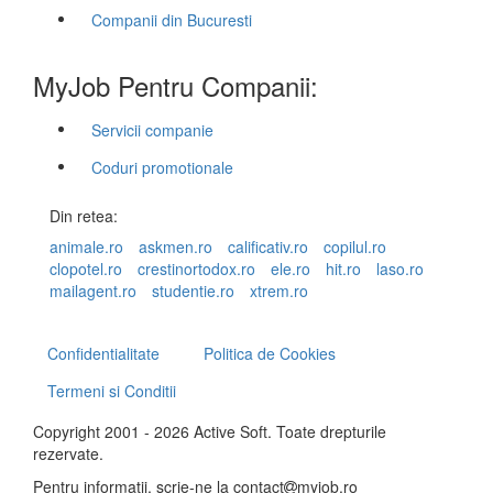
Companii din Bucuresti
MyJob Pentru Companii:
Servicii companie
Coduri promotionale
Din retea:
animale.ro
askmen.ro
calificativ.ro
copilul.ro
clopotel.ro
crestinortodox.ro
ele.ro
hit.ro
laso.ro
mailagent.ro
studentie.ro
xtrem.ro
Confidentialitate
Politica de Cookies
Termeni si Conditii
Copyright 2001 - 2026 Active Soft. Toate drepturile
rezervate.
Pentru informatii, scrie-ne la
contact
myjob.ro