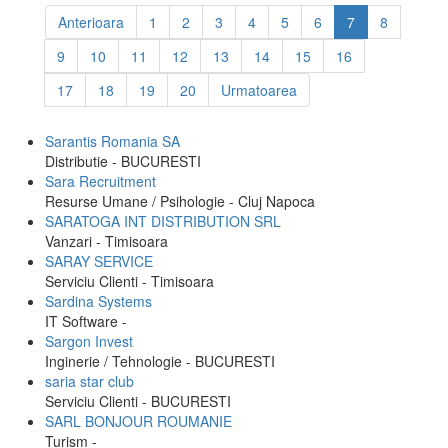
Anterioara
1
2
3
4
5
6
7
8
9
10
11
12
13
14
15
16
17
18
19
20
Urmatoarea
Sarantis Romania SA
Distributie - BUCURESTI
Sara Recruitment
Resurse Umane / Psihologie - Cluj Napoca
SARATOGA INT DISTRIBUTION SRL
Vanzari - Timisoara
SARAY SERVICE
Serviciu Clienti - Timisoara
Sardina Systems
IT Software -
Sargon Invest
Inginerie / Tehnologie - BUCURESTI
saria star club
Serviciu Clienti - BUCURESTI
SARL BONJOUR ROUMANIE
Turism -