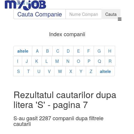
Inapoi in lista
Cauta Companie
Index companii
altele
A
B
C
D
E
F
G
H
I
J
K
L
M
N
O
P
Q
R
S
T
U
V
W
X
Y
Z
altele
Rezultatul cautarilor dupa
litera 'S' - pagina 7
S-au gasit 2287 companii dupa filtrele
cautarii