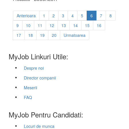
Anterioara
1
2
3
4
5
6
7
8
9
10
11
12
13
14
15
16
17
18
19
20
Urmatoarea
MyJob Linkuri Utile:
Despre noi
Director companii
Meserii
FAQ
MyJob Pentru Candidati:
Locuri de munca