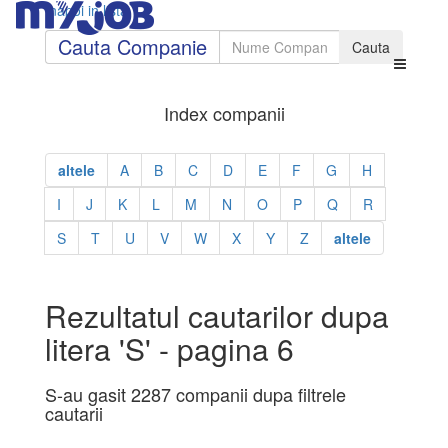
Inapoi in lista
Cauta Companie
Index companii
altele
A
B
C
D
E
F
G
H
I
J
K
L
M
N
O
P
Q
R
S
T
U
V
W
X
Y
Z
altele
Rezultatul cautarilor dupa
litera 'S' - pagina 6
S-au gasit 2287 companii dupa filtrele
cautarii