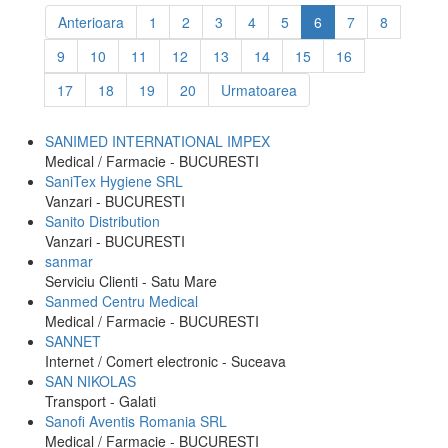
Anterioara
1
2
3
4
5
6
7
8
9
10
11
12
13
14
15
16
17
18
19
20
Urmatoarea
SANIMED INTERNATIONAL IMPEX
Medical / Farmacie - BUCURESTI
SaniTex Hygiene SRL
Vanzari - BUCURESTI
Sanito Distribution
Vanzari - BUCURESTI
sanmar
Serviciu Clienti - Satu Mare
Sanmed Centru Medical
Medical / Farmacie - BUCURESTI
SANNET
Internet / Comert electronic - Suceava
SAN NIKOLAS
Transport - Galati
Sanofi Aventis Romania SRL
Medical / Farmacie - BUCURESTI