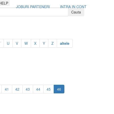
HELP
JOBURI PARTENERI
INTRA IN CONT
T
U
V
W
X
Y
Z
altele
41
42
43
44
45
46