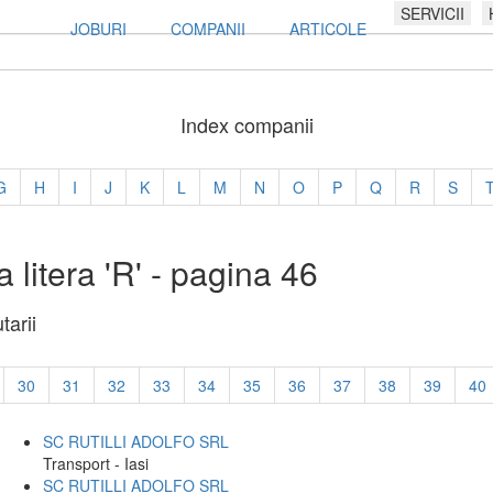
SERVICII
JOBURI
COMPANII
ARTICOLE
Index companii
G
H
I
J
K
L
M
N
O
P
Q
R
S
 litera 'R' - pagina 46
tarii
30
31
32
33
34
35
36
37
38
39
40
SC RUTILLI ADOLFO SRL
Transport - Iasi
SC RUTILLI ADOLFO SRL