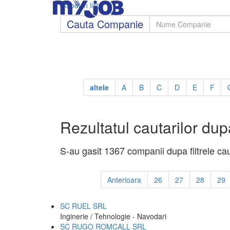
Inapoi in lista
Cauta Companie
altele
A
B
C
D
E
F
Rezultatul cautarilor dupa
S-au gasit 1367 companii dupa filtrele cau
Anterioara
26
27
28
29
SC RUEL SRL
Inginerie / Tehnologie - Navodari
SC RUGO ROMCALL SRL