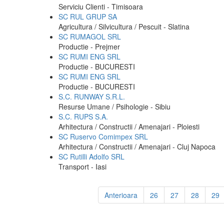
Serviciu Clienti - Timisoara
SC RUL GRUP SA
Agricultura / Silvicultura / Pescuit - Slatina
SC RUMAGOL SRL
Productie - Prejmer
SC RUMI ENG SRL
Productie - BUCURESTI
SC RUMI ENG SRL
Productie - BUCURESTI
S.C. RUNWAY S.R.L.
Resurse Umane / Psihologie - Sibiu
S.C. RUPS S.A.
Arhitectura / Constructii / Amenajari - Ploiesti
SC Ruservo Comimpex SRL
Arhitectura / Constructii / Amenajari - Cluj Napoca
SC Rutilli Adolfo SRL
Transport - Iasi
Anterioara
26
27
28
29