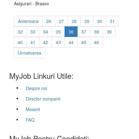
Asigurari - Brasov
Anterioara
26
27
28
29
30
31
32
33
34
35
36
37
38
39
40
41
42
43
44
45
46
Urmatoarea
MyJob Linkuri Utile:
Despre noi
Director companii
Meserii
FAQ
MyJob Pentru Candidati: