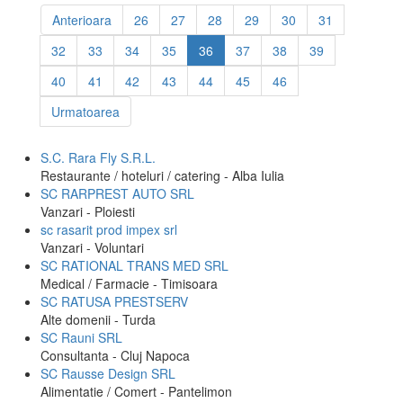
Anterioara
26
27
28
29
30
31
32
33
34
35
36
37
38
39
40
41
42
43
44
45
46
Urmatoarea
S.C. Rara Fly S.R.L.
Restaurante / hoteluri / catering - Alba Iulia
SC RARPREST AUTO SRL
Vanzari - Ploiesti
sc rasarit prod impex srl
Vanzari - Voluntari
SC RATIONAL TRANS MED SRL
Medical / Farmacie - Timisoara
SC RATUSA PRESTSERV
Alte domenii - Turda
SC Rauni SRL
Consultanta - Cluj Napoca
SC Rausse Design SRL
Alimentatie / Comert - Pantelimon