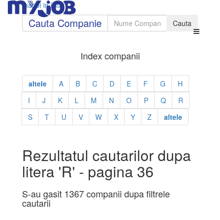
Inapoi in lista
Cauta Companie
Index companii
altele
A
B
C
D
E
F
G
H
I
J
K
L
M
N
O
P
Q
R
S
T
U
V
W
X
Y
Z
altele
Rezultatul cautarilor dupa
litera 'R' - pagina 36
S-au gasit 1367 companii dupa filtrele
cautarii