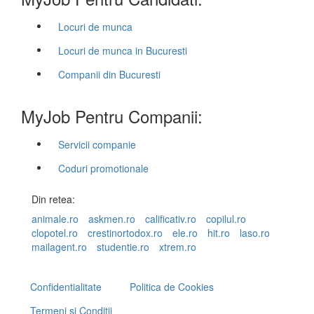
Locuri de munca
Locuri de munca in Bucuresti
Companii din Bucuresti
MyJob Pentru Companii:
Servicii companie
Coduri promotionale
Din retea:
animale.ro
askmen.ro
calificativ.ro
copilul.ro
clopotel.ro
crestinortodox.ro
ele.ro
hit.ro
laso.ro
mailagent.ro
studentie.ro
xtrem.ro
Confidentialitate
Politica de Cookies
Termeni si Conditii