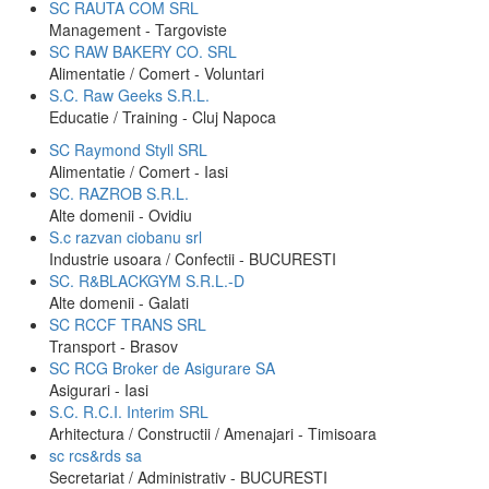
SC RAUTA COM SRL
Management - Targoviste
SC RAW BAKERY CO. SRL
Alimentatie / Comert - Voluntari
S.C. Raw Geeks S.R.L.
Educatie / Training - Cluj Napoca
SC Raymond Styll SRL
Alimentatie / Comert - Iasi
SC. RAZROB S.R.L.
Alte domenii - Ovidiu
S.c razvan ciobanu srl
Industrie usoara / Confectii - BUCURESTI
SC. R&BLACKGYM S.R.L.-D
Alte domenii - Galati
SC RCCF TRANS SRL
Transport - Brasov
SC RCG Broker de Asigurare SA
Asigurari - Iasi
S.C. R.C.I. Interim SRL
Arhitectura / Constructii / Amenajari - Timisoara
sc rcs&rds sa
Secretariat / Administrativ - BUCURESTI