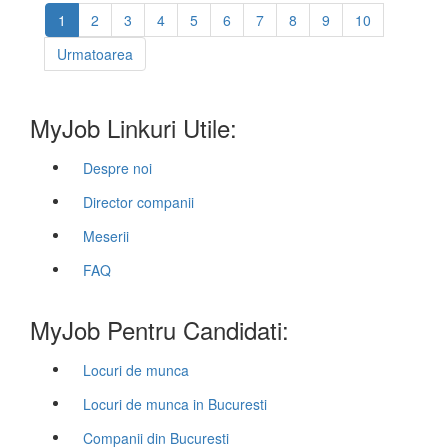
1
2
3
4
5
6
7
8
9
10
Urmatoarea
MyJob Linkuri Utile:
Despre noi
Director companii
Meserii
FAQ
MyJob Pentru Candidati:
Locuri de munca
Locuri de munca in Bucuresti
Companii din Bucuresti