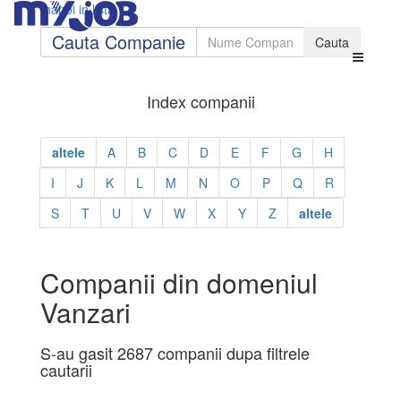
Inapoi in lista
Cauta Companie
Index companii
altele
A
B
C
D
E
F
G
H
I
J
K
L
M
N
O
P
Q
R
S
T
U
V
W
X
Y
Z
altele
Companii din domeniul
Vanzari
S-au gasit 2687 companii dupa filtrele
cautarii