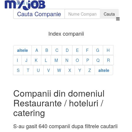
Inapoi in lista
Cauta Companie
Index companii
altele
A
B
C
D
E
F
G
H
I
J
K
L
M
N
O
P
Q
R
S
T
U
V
W
X
Y
Z
altele
Companii din domeniul
Restaurante / hoteluri /
catering
S-au gasit 640 companii dupa filtrele cautarii