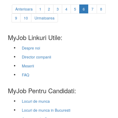
Anterioara
1
2
3
4
5
6
7
8
9
10
Urmatoarea
MyJob Linkuri Utile:
Despre noi
Director companii
Meserii
FAQ
MyJob Pentru Candidati:
Locuri de munca
Locuri de munca in Bucuresti