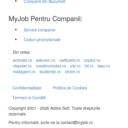
Companii din Bucuresti
MyJob Pentru Companii:
Servicii companie
Coduri promotionale
Din retea:
animale.ro
askmen.ro
calificativ.ro
copilul.ro
clopotel.ro
crestinortodox.ro
ele.ro
hit.ro
laso.ro
mailagent.ro
studentie.ro
xtrem.ro
Confidentialitate
Politica de Cookies
Termeni si Conditii
Copyright 2001 - 2026 Active Soft. Toate drepturile
rezervate.
Pentru informatii, scrie-ne la
contact
myjob.ro