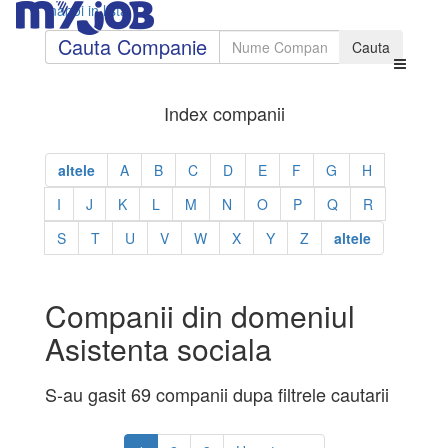
Inapoi in lista
Cauta Companie
Index companii
altele
A
B
C
D
E
F
G
H
I
J
K
L
M
N
O
P
Q
R
S
T
U
V
W
X
Y
Z
altele
Companii din domeniul
Asistenta sociala
S-au gasit 69 companii dupa filtrele cautarii