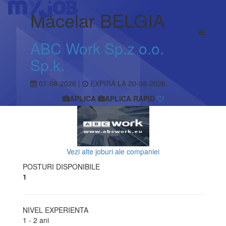
Măcelar BELGIA
ABC Work Sp.z o.o.
Sp.k.
07-08-2026 |
EXPIRA LA 20-08-2026
APLICA
APLICA RAPID
Vezi alte joburi ale companiei
POSTURI DISPONIBILE
1
NIVEL EXPERIENTA
1 - 2 ani