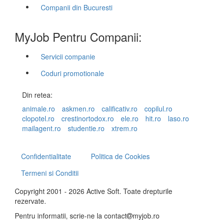
Companii din Bucuresti
MyJob Pentru Companii:
Servicii companie
Coduri promotionale
Din retea:
animale.ro
askmen.ro
calificativ.ro
copilul.ro
clopotel.ro
crestinortodox.ro
ele.ro
hit.ro
laso.ro
mailagent.ro
studentie.ro
xtrem.ro
Confidentialitate
Politica de Cookies
Termeni si Conditii
Copyright 2001 - 2026 Active Soft. Toate drepturile
rezervate.
Pentru informatii, scrie-ne la
contact
myjob.ro