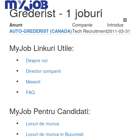
Grederist
- 1 joburi
Anunt
Companie
Introdus
AUTO-GREDERIST (CANADA)
Tech Recruitment
2011-03-31
MyJob Linkuri Utile:
Despre noi
Director companii
Meserii
FAQ
MyJob Pentru Candidati:
Locuri de munca
Locuri de munca in Bucuresti